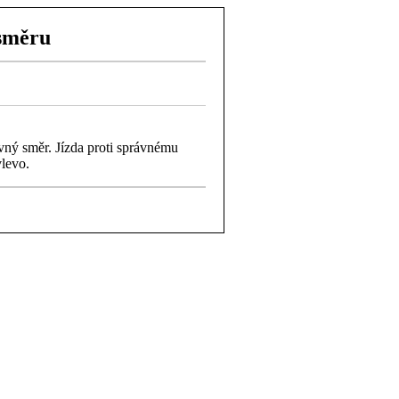
 směru
ávný směr. Jízda proti správnému
vlevo.