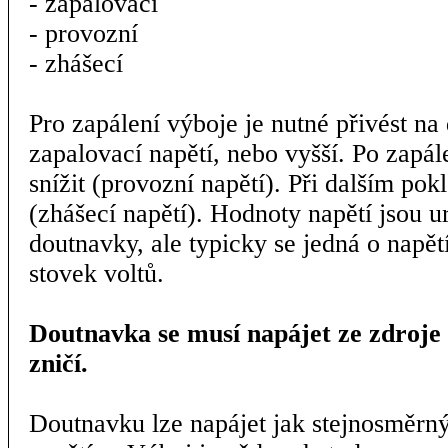
- zapalovací
- provozní
- zhášecí
Pro zapálení výboje je nutné přivést n
zapalovací napětí, nebo vyšší. Po zapál
snížit (provozní napětí). Při dalším po
(zhášecí napětí). Hodnoty napětí jsou u
doutnavky, ale typicky se jedná o napět
stovek voltů.
Doutnavka se musí napájet ze zdroje 
zničí.
Doutnavku lze napájet jak stejnosměrn