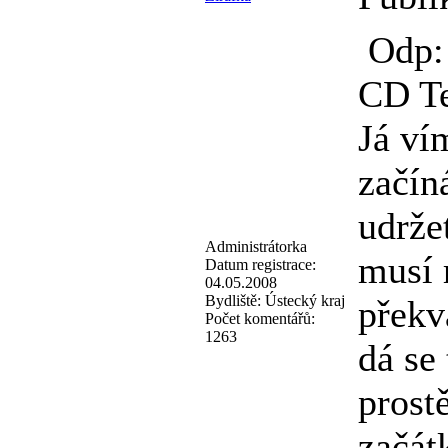
Odp: 
CD T
Já ví
začín
udrže
Administrátorka
musí 
Datum registrace:
04.05.2008
Bydliště:
Ústecký kraj
překva
Počet komentářů:
1263
dá se 
prost
začátk