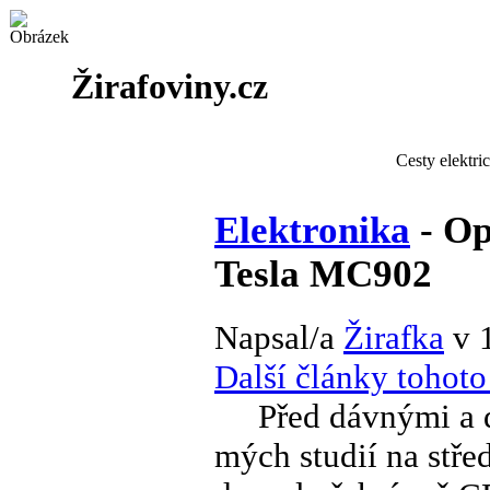
Žirafoviny.cz
Cesty elektri
Elektronika
- Op
Tesla MC902
Napsal/a
Žirafka
v 
Další články tohoto
Před dávnými a dá
mých studií na stře