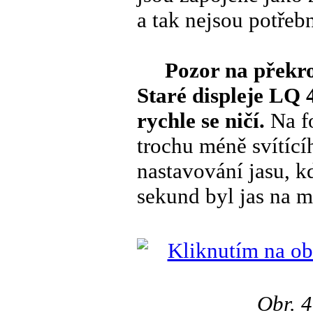
a tak nejsou potřeb
Pozor na překr
Staré displeje LQ 
rychle se ničí.
Na f
trochu méně svítící
nastavování jasu, k
sekund byl jas na 
Obr. 4