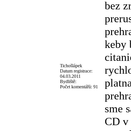
bez z
preru
prehr
keby 
citan
Tichošlápek
rychl
Datum registrace:
04.03.2011
platn
Bydliště:
Počet komentářů:
91
prehra
sme s
CD v 