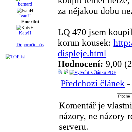
koupit téměř nelze, 
bernard
za nějakou dobu nez
IvanH
Emeritní
LQ 470 jsem koupil
KatyH
korun kousek:
http
Doporučte nás
displeje.html
Hodnocení:
9,00 (2
Předchozí článek
Komentář je vlastni
názory, ne názory 
serveru.