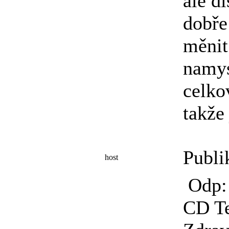
ale di
dobře
měnit
namys
celko
takže
Publi
host
Odp: 
CD T