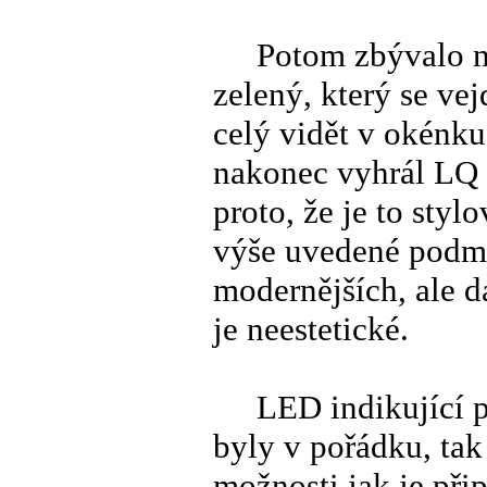
Potom zbývalo nají
zelený, který se ve
celý vidět v okénku
nakonec vyhrál LQ 
proto, že je to styl
výše uvedené podmí
modernějších, ale d
je neestetické.
LED indikující pr
byly v pořádku, tak
možnosti jak je při