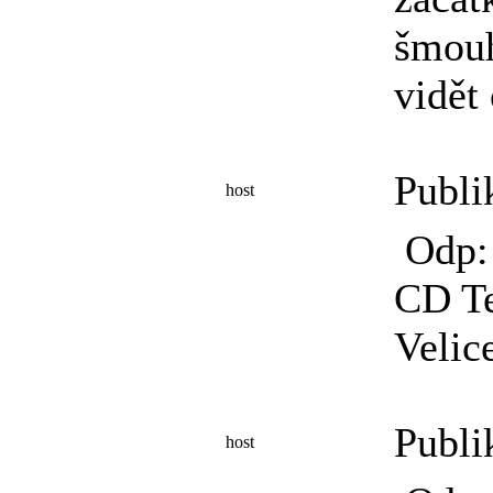
šmouh
vidět
Publi
host
Odp: 
CD T
Velic
Publi
host