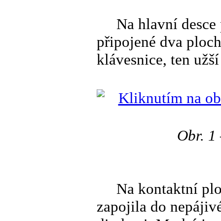
Na hlavní desce p
připojené dva ploché
klávesnice, ten užš
Obr. 1 
Na kontaktní plošk
zapojila do nepáji