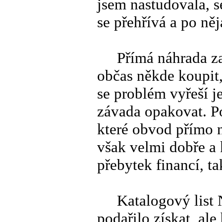
jsem nastudovala, s
se přehřívá a po n
Přímá náhrada za t
občas někde koupit,
se problém vyřeší j
závada opakovat. Po
které obvod přímo n
však velmi dobře a 
přebytek financí, tak
Katalogový list N
podařilo získat, ale