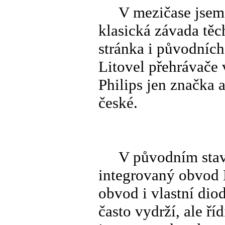
V mezičase jsem zj
klasická závada těch
stránka i původních
Litovel přehrávače 
Philips jen značka 
české.
V původním stavu t
integrovaný obvod 
obvod i vlastní dio
často vydrží, ale ří