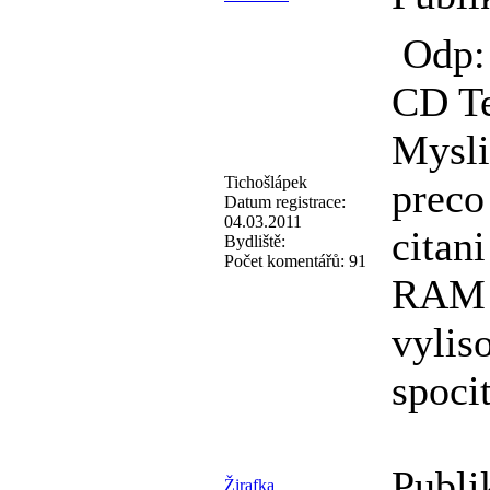
Odp: 
CD T
Mysli
Tichošlápek
preco
Datum registrace:
04.03.2011
citan
Bydliště:
Počet komentářů:
91
RAM 
vylis
spocit
Publi
Žirafka