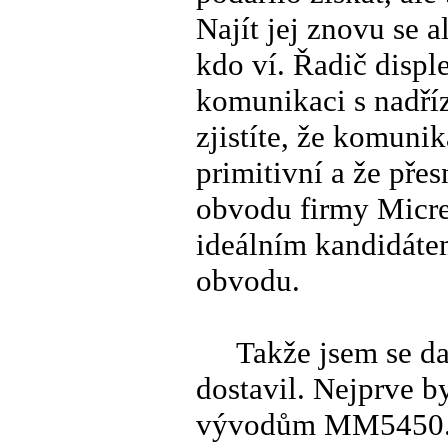
Najít jej znovu se al
kdo ví. Řadič displ
komunikaci s nadř
zjistíte, že komunik
primitivní a že př
obvodu firmy Micr
ideálním kandidáte
obvodu.
Takže jsem se dala
dostavil. Nejprve by
vývodům MM5450. To