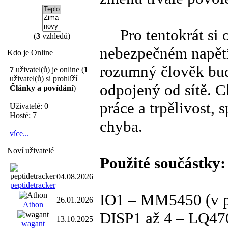
Pro tentokrát si 
(
3
vzhledů)
nebezpečném napětí
Kdo je Online
rozumný člověk bud
7
uživatel(ů) je online (
1
uživatel(ů) si prohlíží
odpojený od sítě. C
Články a povídání
)
práce a trpělivost, 
Uživatelé: 0
Hosté: 7
chyba.
více...
Noví uživatelé
Použité součástky:
04.08.2026
peptidetracker
IO1 – MM5450 (v 
26.01.2026
Athon
DISP1 až 4 – LQ47
13.10.2025
wagant