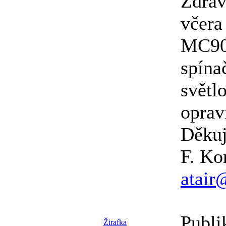
Zdrav
včera
MC902
spínač
světlo
oprav
Děkuj
F. Ko
atair
Publi
Žirafka