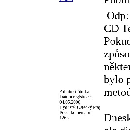
Odp: 
CD T
Pokud 
způso
někte
bylo p
metod
Administrátorka
Datum registrace:
04.05.2008
Bydliště:
Ústecký kraj
Počet komentářů:
Dnesk
1263