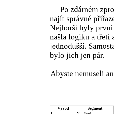
Po zdárném zprovo
najít správné přiř
Nejhorší byly první
našla logiku a třetí
jednodušší. Samosta
bylo jich jen pár.
Abyste nemuseli an
Vývod
Segment
1
Napájení