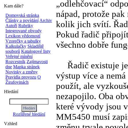
„odlehčovací“ odpor
Kam dále?
nápad, protože pak 
Domovská stránka
Články a povídání
Archiv
kolik jich svítí. Řa
Autoři
Rubriky
Integrované obvody
Pokud řadič připojí
Lexikon vědomostí
Vzorečky a tabulky
všechno dobře fung
Kalkulačky
Skladiště
souborů
Katalogové listy
Veřejné mínění
Rozcestník
Zajímavosti
Řadič existuje je
dne
Mapka stránek
Novinky a změny
výstup více a nemá
Pravidla provozu
O
Žirafovinách
použít, ale vyzkouš
Hledání
nezapojilo. Oba obvo
které vývody jsou v
MM5450 musí zapis
Rozšířené hledání
Vzhled
změnu trvale povol