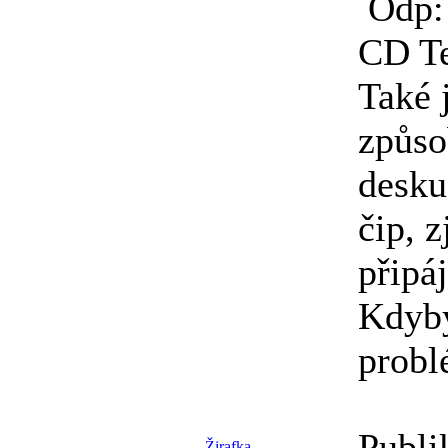
Odp: 
CD T
Také 
způso
desku
čip, z
připá
Kdyby
probl
Publi
Žirafka