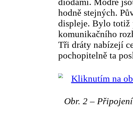
diodami. Modré jsou
hodně stejných. Pů
displeje. Bylo totiž
komunikačního rozhr
Tři dráty nabízejí 
pochopitelně ta pos
Obr. 2 – Připoje