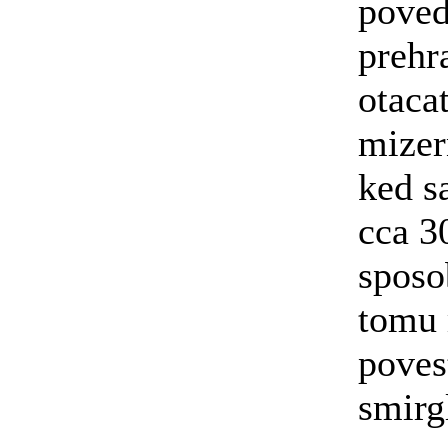
poved
prehr
otaca
mizer
ked s
cca 3
sposo
tomu 
povest
smirg