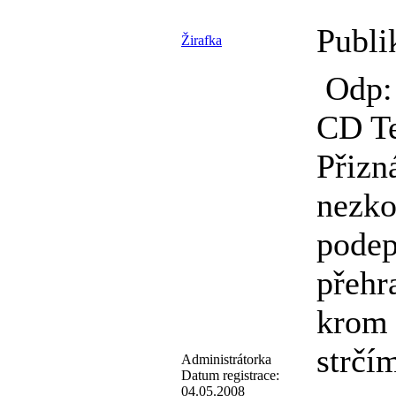
Publi
Žirafka
Odp: 
CD T
Přizn
nezko
podep
přehr
krom 
strčí
Administrátorka
Datum registrace:
04.05.2008