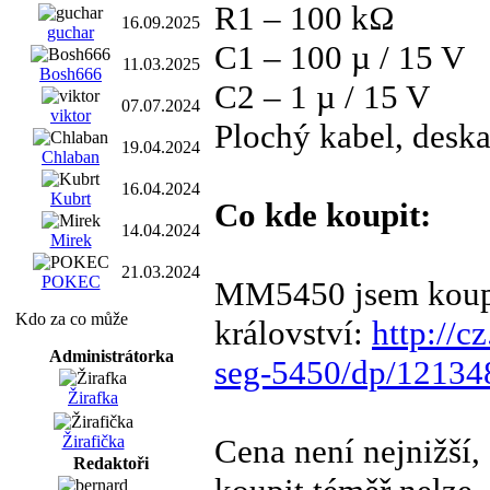
R1 – 100 kΩ
16.09.2025
guchar
C1 – 100 µ / 15 V
11.03.2025
Bosh666
C2 – 1 µ / 15 V
07.07.2024
viktor
Plochý kabel, deska
19.04.2024
Chlaban
16.04.2024
Kubrt
Co kde koupit:
14.04.2024
Mirek
21.03.2024
POKEC
MM5450 jsem koupi
Kdo za co může
království:
http://c
Administrátorka
seg-5450/dp/12134
Žirafka
Cena není nejnižší,
Žirafička
Redaktoři