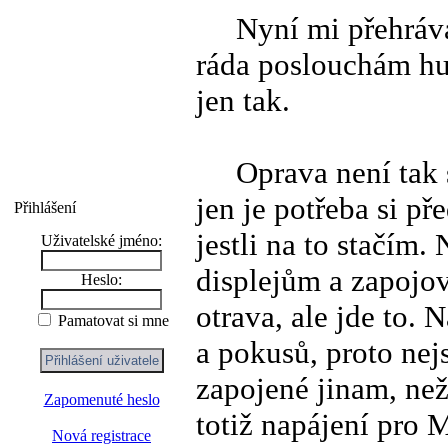
Nyní mi přehrávač 
ráda poslouchám hud
jen tak.
Oprava není tak sl
jen je potřeba si př
Přihlášení
jestli na to stačím.
Uživatelské jméno:
displejům a zapojov
Heslo:
otrava, ale jde to.
Pamatovat si mne
a pokusů, proto nej
zapojené jinam, než
Zapomenuté heslo
totiž napájení pro 
Nová registrace