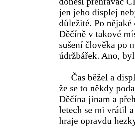
donesl přehrávač C
jen jeho displej neb
důležité. Po nějaké
Děčíně v takové mís
sušení člověka po n
údržbářek. Ano, by
Čas běžel a disple
že se to někdy poda
Děčína jinam a přeh
letech se mi vrátil 
hraje opravdu hezky