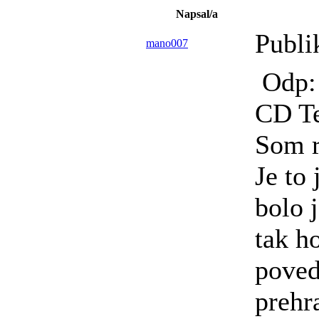
Napsal/a
Publi
mano007
Odp: 
CD T
Som r
Je to
bolo 
tak h
poved
prehr