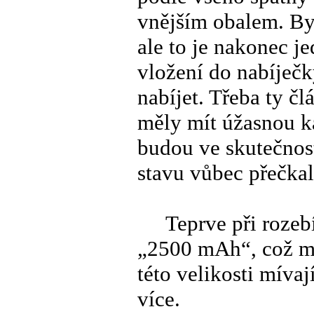
vnějším obalem. By
ale to je nakonec je
vložení do nabíječk
nabíjet. Třeba ty č
měly mít úžasnou k
budou ve skutečnost
stavu vůbec přečkal
Teprve při rozebír
„2500 mAh“, což mě
této velikosti mívaj
více.