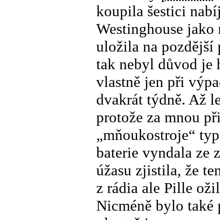
koupila šestici nabí
Westinghouse jako n
uložila na pozdější 
tak nebyl důvod je 
vlastně jen při výpa
dvakrát týdně. Až le
protože za mnou při
„mňoukostroje“ typu
baterie vyndala ze z
úžasu zjistila, že t
z rádia ale Pille ož
Nicméně bylo také po