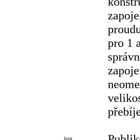
konstr
zapoje
proudu
pro 1 
správn
zapoje
neomez
veliko
přebíje
Publik
host