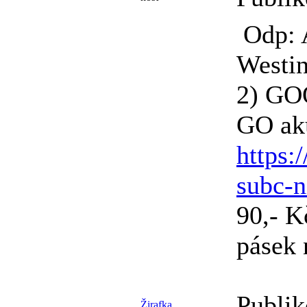
Odp: 
Westin
2) G
GO ak
https:
subc-
90,- K
pásek 
Publik
Žirafka