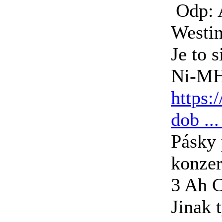
Odp: 
Westin
Je to 
Ni-MH 
https:
dob ..
Pásky 
konzer
3 Ah C
Jinak