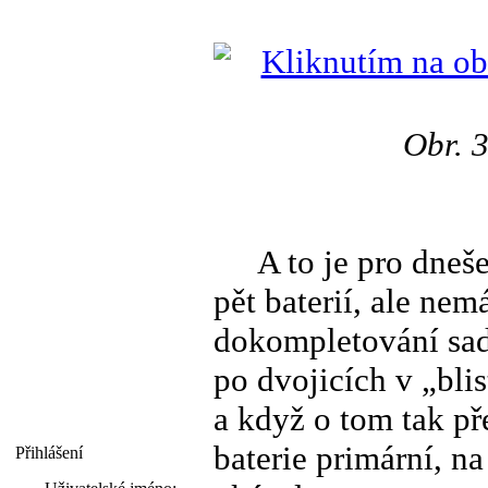
Obr. 3
A to je pro dnešek
pět baterií, ale ne
dokompletování sady
po dvojicích v „blis
a když o tom tak př
baterie primární, na
Přihlášení