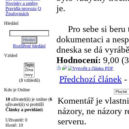
Novinky a změny
je.
Pravidla provozu
O
Žirafovinách
Hledání
Pro sebe si beru t
dokumentaci a nespo
Rozšířené hledání
dneska se dá vyrábě
Vzhled
Hodnocení:
9,00 (3
Předchozí článek
(
3
vzhledů)
Kdo je Online
Komentář je vlastni
10
uživatel(ů) je online (
6
uživatel(ů) si prohlíží
názory, ne názory 
Články a povídání
)
serveru.
Uživatelé: 0
Hosté: 10