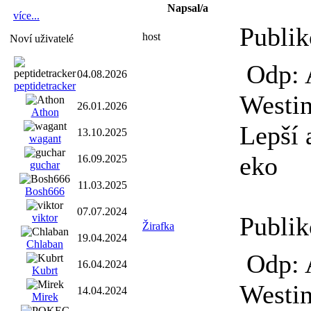
Napsal/a
více...
Publik
host
Noví uživatelé
Odp: 
04.08.2026
peptidetracker
Westin
26.01.2026
Athon
Lepší 
13.10.2025
wagant
eko
16.09.2025
guchar
11.03.2025
Bosh666
07.07.2024
viktor
Publik
Žirafka
19.04.2024
Chlaban
Odp: 
16.04.2024
Kubrt
Westin
14.04.2024
Mirek