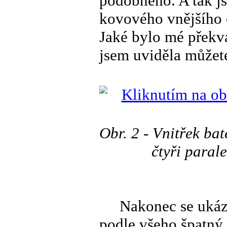
podobného. A tak j
kovového vnějšího o
Jaké bylo mé překva
jsem uviděla můžete
Obr. 2 - Vnitřek ba
čtyři paral
Nakonec se ukázalo
podle všeho špatný 