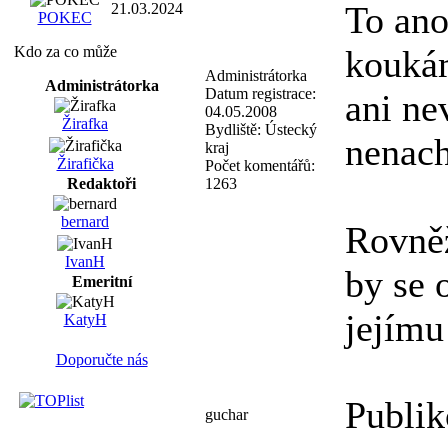
To ano
21.03.2024
POKEC
Kdo za co může
koukám
Administrátorka
Administrátorka
Datum registrace:
ani ne
04.05.2008
Žirafka
Bydliště:
Ústecký
nenac
kraj
Žirafička
Počet komentářů:
Redaktoři
1263
bernard
Rovněž
IvanH
by se 
Emeritní
jejímu
KatyH
Doporučte nás
Publik
guchar