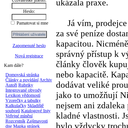
ukázala praxe.
Uživatelské jméno:
Heslo:
Já vím, prodejce a
Pamatovat si mne
za své peníze dosta
kapacitou. Nicméně
Zapomenuté heslo
správný přístup k vý
Nová registrace
články člověk kupuj
Kam dále?
nebo kapacitě. Kapa
Domovská stránka
Články a povídání
Archiv
dodávat veliké prou
Autoři
Rubriky
Integrované obvody
jako to umožňují N
Lexikon vědomostí
Vzorečky a tabulky
nejsem ani zdaleka 
Kalkulačky
Skladiště
souborů
Katalogové listy
kladné vlastnosti. J
Veřejné mínění
Rozcestník
Zajímavosti
bylo vždycky trochu
dne
Mapka stránek