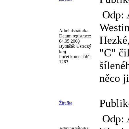
Odp: 
Westin
Administrátorka
Datum registrace:
Hezké,
04.05.2008
Bydliště:
Ústecký
"C" či
kraj
Počet komentářů:
1263
šílené
něco j
Publik
Žirafka
Odp: 
Administrátorka