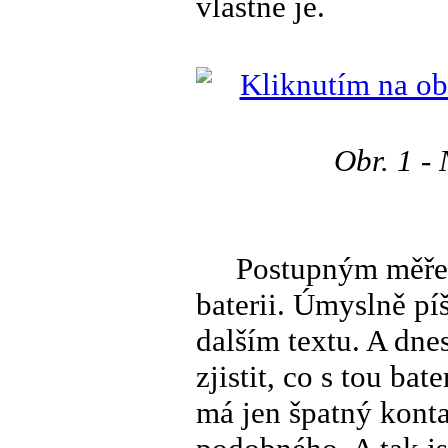
vlastně je.
Obr. 1 -
Postupným měření
baterii. Úmyslně píši
dalším textu. A dne
zjistit, co s tou bat
má jen špatný kont