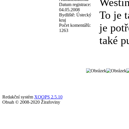
Westin
Datum registrace:
04.05.2008
To je 
Bydliště:
Ústecký
kraj
je pot
Počet komentářů:
1263
také 
Redakční systém
XOOPS 2.5.10
Obsah © 2008-2020 Žirafoviny