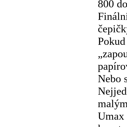
800 d
Fináln
čepičk
Pokud 
„zapou
papíro
Nebo s
Nejjed
malým
Umax 2