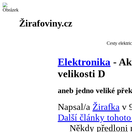
Žirafoviny.cz
Cesty elektri
Elektronika
- Ak
velikosti D
aneb jedno veliké pře
Napsal/a
Žirafka
v 
Další články tohoto
Někdy
předloni
n