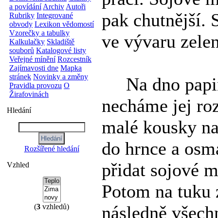
a povídání
Archiv
Autoři
pak chutnější. 
Rubriky
Integrované
obvody
Lexikon vědomostí
Vzorečky a tabulky
ve vývaru zelen
Kalkulačky
Skladiště
souborů
Katalogové listy
Veřejné mínění
Rozcestník
Zajímavosti dne
Mapka
stránek
Novinky a změny
Na dno papiňák
Pravidla provozu
O
Žirafovinách
necháme jej ro
Hledání
malé kousky na
do hrnce a os
Rozšířené hledání
přidat sojové m
Vzhled
Potom na tuku 
(
3
vzhledů)
následně všech