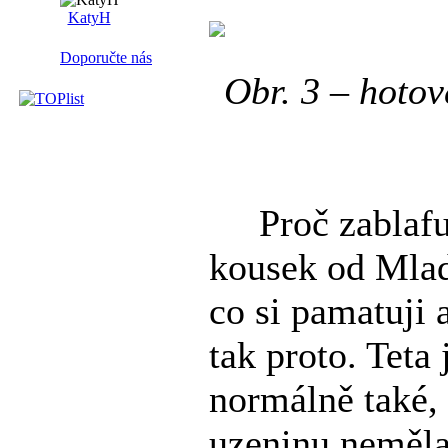
KatyH
Doporučte nás
Obr. 3 – hotov
Proč zablafuň
kousek od Mlad
co si pamatuji 
tak proto. Teta
normálně také,
uzeninu neměla