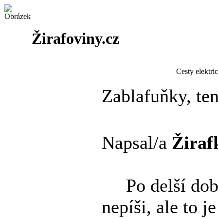
Žirafoviny.cz
Cesty elektri
Zablafuňky, ten
Napsal/a
Žiraf
Po delší době
nepíši, ale to j