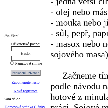
- jedna větší ci
- olej nebo más
- mouka nebo j
- sůl, pepř, pap
Přihlášení
- masox nebo n
Uživatelské jméno:
sojového masa
Heslo:
Pamatovat si mne
Začneme tím, 
Zapomenuté heslo
podle návodu na
Nová registrace
hotové z minul
Kam dále?
práci. Sojové m
Domovská stránka
Články