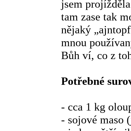
jsem projížděla
tam zase tak mo
nějaký „ajntopf
mnou používaný
Bůh ví, co z t
Potřebné suro
- cca 1 kg olo
- sojové maso (