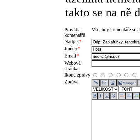
takto se na ně 
Pravidla
Všechny komentáře se au
komentářů
Nadpis
*
Jméno
*
Email
*
Webová
stránka
Ikona zprávy
Zpráva
Manager