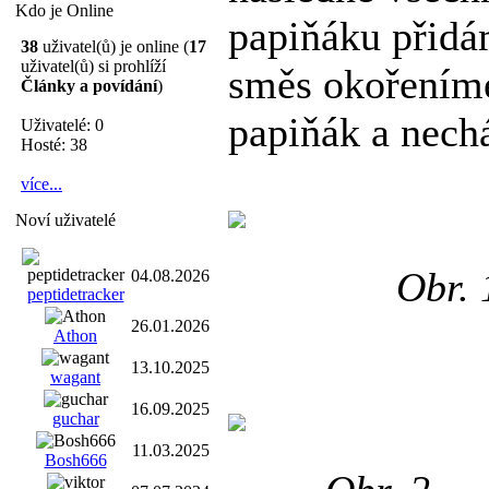
Kdo je Online
papiňáku přidá
38
uživatel(ů) je online (
17
uživatel(ů) si prohlíží
směs okořeníme
Články a povídání
)
papiňák a nech
Uživatelé: 0
Hosté: 38
více...
Noví uživatelé
Obr. 
04.08.2026
peptidetracker
26.01.2026
Athon
13.10.2025
wagant
16.09.2025
guchar
11.03.2025
Bosh666