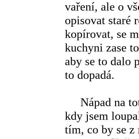
vaření, ale o 
opisovat staré 
kopírovat, se m
kuchyni zase t
aby se to dalo 
to dopadá.
Nápad na toto
kdy jsem loupa
tím, co by se z