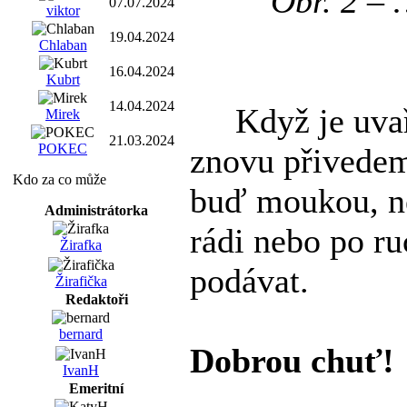
Obr. 2 –
07.07.2024
viktor
19.04.2024
Chlaban
16.04.2024
Kubrt
14.04.2024
Když je uvaře
Mirek
21.03.2024
POKEC
znovu přivedem
Kdo za co může
buď moukou, n
Administrátorka
rádi nebo po r
Žirafka
podávat.
Žirafička
Redaktoři
bernard
Dobrou chuť!
IvanH
Emeritní