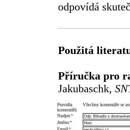
odpovídá skute
Použitá literat
Příručka pro r
Jakubaschk,
SN
Pravidla
Všechny komentáře se aut
komentářů
Nadpis
*
Jméno
*
Email
*