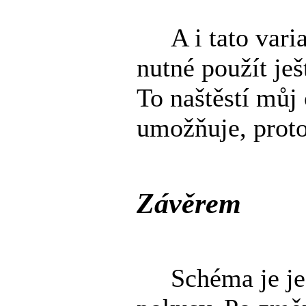
A i tato varian
nutné použít ješ
To naštěstí můj
umožňuje, proto
Závěrem
Schéma je jedn