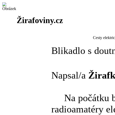
Žirafoviny.cz
Cesty elektri
Blikadlo s dout
Napsal/a
Žiraf
Na počátku byl
radioamatéry el