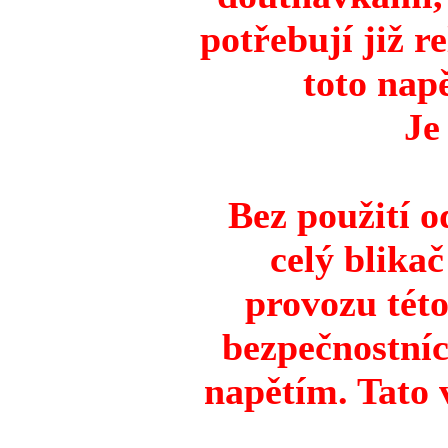
potřebují již r
toto napě
Je
Bez použití 
celý blikač
provozu této
bezpečnostníc
napětím. Tato 