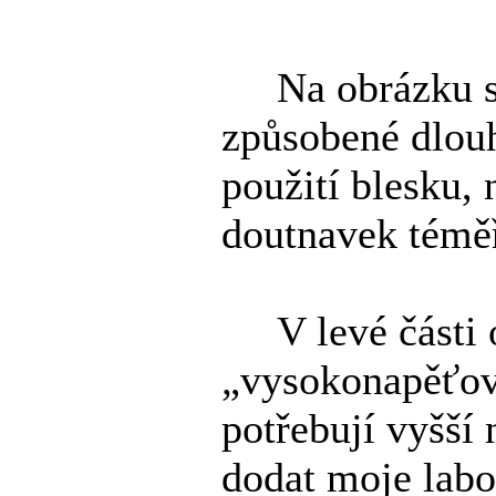
Na obrázku sví
způsobené dlou
použití blesku, 
doutnavek téměř
V levé části o
„vysokonapěťov
potřebují vyšší 
dodat moje labo