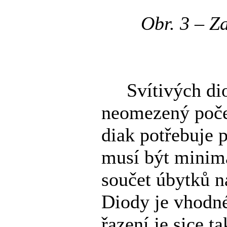
Obr. 3 – Z
Svítivých diod
neomezený počet,
diak potřebuje p
musí být minimá
součet úbytků n
Diody je vhodné 
řazení je sice t