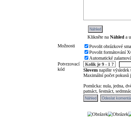
Náhled
Klikněte na
Náhled
a u
Možnosti
Povolit obrázkové sma
Povolit formátování
Automatické zalamová
Potvrzovací
Kolik je 9 - 1 ?
kód
Slovem
napište výsledek 
Maximální počet pokusů 
Pomůcka:
nula
,
jedna
,
dv
patnáct
,
šestnáct
,
sedmnác