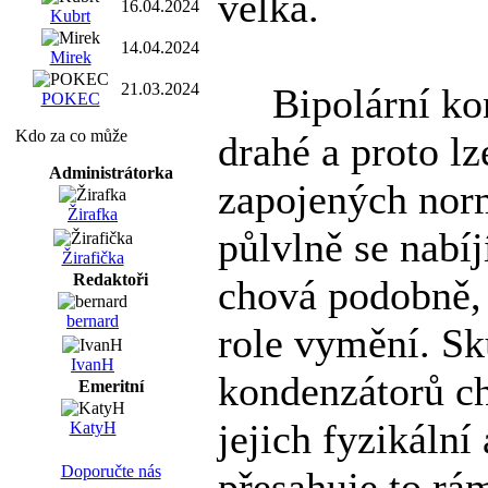
velká.
16.04.2024
Kubrt
14.04.2024
Mirek
21.03.2024
Bipolární kond
POKEC
Kdo za co může
drahé a proto lz
Administrátorka
zapojených norm
Žirafka
půlvlně se nabíj
Žirafička
Redaktoři
chová podobně, 
bernard
role vymění. Sku
IvanH
kondenzátorů ch
Emeritní
jejich fyzikáln
KatyH
Doporučte nás
přesahuje to rám