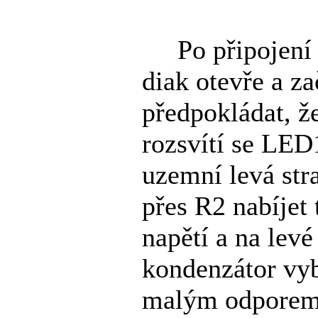
Po připojení n
diak otevře a z
předpokládat, ž
rozsvítí se LED
uzemní levá str
přes R2 nabíjet 
napětí a na levé
kondenzátor vybi
malým odporem 