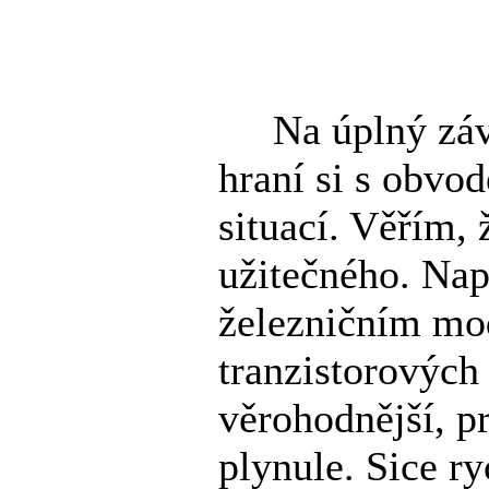
Na úplný závěr
hraní si s obv
situací. Věřím, 
užitečného. Nap
železničním mod
tranzistorových 
věrohodnější, p
plynule. Sice ry