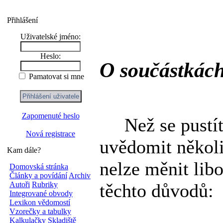
Přihlášení
Uživatelské jméno:
Heslo:
O součástkác
Pamatovat si mne
Zapomenuté heslo
Než se pustíte
Nová registrace
uvědomit několi
Kam dále?
nelze měnit lib
Domovská stránka
Články a povídání
Archiv
těchto důvodů:
Autoři
Rubriky
Integrované obvody
Lexikon vědomostí
Vzorečky a tabulky
Kalkulačky
Skladiště