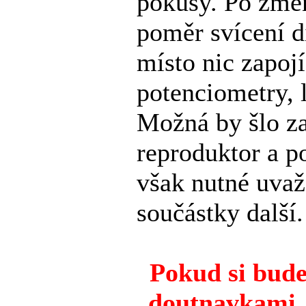
pokusy. Po změ
poměr svícení d
místo nic zapoj
potenciometry, 
Možná by šlo za
reproduktor a po
však nutné uvaž
součástky další.
Pokud si budet
doutnavkami, 