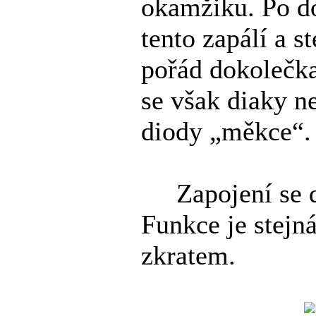
okamžiku. Po do
tento zapálí a 
pořád dokolečka
se však diaky ne
diody „měkce“.
Zapojení se dá
Funkce je stejná
zkratem.