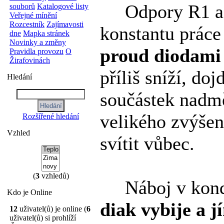
Odpory R1 a R
souborů
Katalogové listy
Veřejné mínění
Rozcestník
Zajímavosti
konstantu práce
dne
Mapka stránek
Novinky a změny
proud diodami 
Pravidla provozu
O
Žirafovinách
příliš sníží, do
Hledání
součástek nadm
velikého zvýšen
Rozšířené hledání
Vzhled
svítit vůbec.
(
3
vzhledů)
Náboj v konde
Kdo je Online
diak vybije a 
12
uživatel(ů) je online (
6
uživatel(ů) si prohlíží