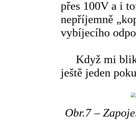
přes 100V a i t
nepříjemně „kop
vybíjecího odpo
Když mi blikač
ještě jeden poku
Obr.7 – Zapoje