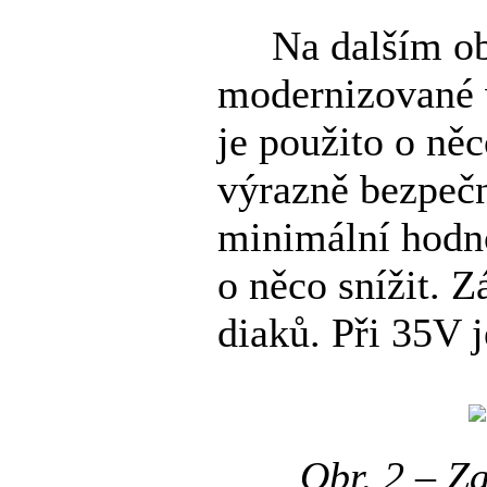
Na dalším obrá
modernizované v
je použito o něc
výrazně bezpečn
minimální hodnot
o něco snížit. 
diaků. Při 35V j
Obr. 2 – Z