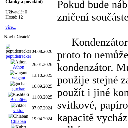
Pokud bude nábo
Články a povídání
)
Uživatelé: 0
zničení součást
Hosté: 12
více...
Noví uživatelé
Kondenzátor
proto to nemůže
04.08.2026
peptidetracker
kondenzátor. Mu
26.01.2026
Athon
13.10.2025
použije stejné z
wagant
16.09.2025
použít i jiné k
guchar
11.03.2025
Bosh666
svitkové, papír
07.07.2024
viktor
kapacitě vychází
19.04.2024
Chlaban