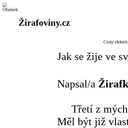
Žirafoviny.cz
Cesty elektri
Jak se žije ve s
Napsal/a
Žiraf
Třetí z mých r
Měl být již vlas