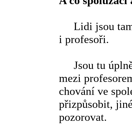
A co spolužáci
Lidi jsou tam f
i profesoři.
Jsou tu úplně 
mezi profesorem
chování ve spol
přizpůsobit, jin
pozorovat.