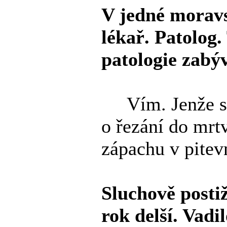
V jedné moravs
lékař. Patolog.
patologie zabý
Vím. Jenže skor
o řezání do mrt
zápachu v pitev
Sluchově postiž
rok delší. Vadil