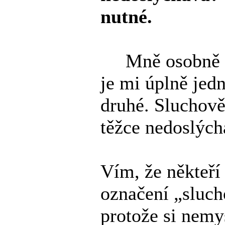
nutné.
Mně osobně vůb
je mi úplně jedn
druhé. Sluchově
těžce nedoslých
Vím, že někteří
označení „slucho
protože si nemys