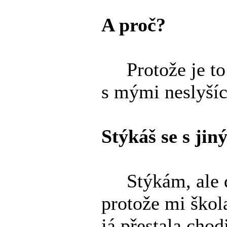
A proč?
Protože je to 
s mými neslyšící
Stýkáš se s ji
Stýkám, ale dn
protože mi škola
já přestala chod