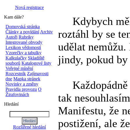
Nová registrace
Kam dále?
Kdybych měla 
Domovská stránka
roztáhl by se te
Články a povídání
Archiv
Autoři
Rubriky
Integrované obvody
udělat nemůžu.
Lexikon vědomostí
Vzorečky a tabulky
jindy, pokud by
Kalkulačky
Skladiště
souborů
Katalogové listy
Veřejné mínění
Rozcestník
Zajímavosti
dne
Mapka stránek
Každopádně s 
Novinky a změny
Pravidla provozu
O
tak nesouhlasím
Žirafovinách
Hledání
Manifestu, že n
postižení, ale ž
Rozšířené hledání