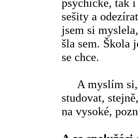
psychické, tak i
sešity a odezíra
jsem si myslela,
šla sem. Škola j
se chce.
A myslím si, ž
studovat, stejně
na vysoké, pozn