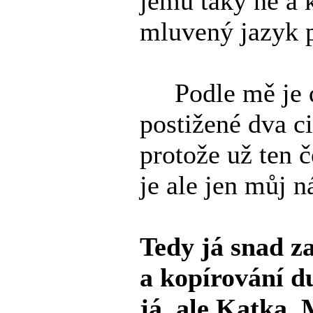
jemu taky ne a 
mluvený jazyk p
Podle mě je dá
postižené dva ci
protože už ten č
je ale jen můj n
Tedy já snad z
a kopírování du
já, ale Katka. 