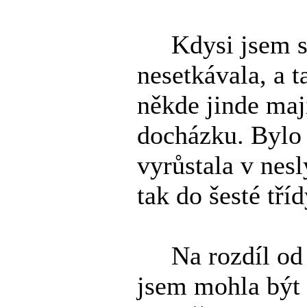
Kdysi jsem se 
nesetkávala, a t
někde jinde maj
docházku. Bylo 
vyrůstala v nesl
tak do šesté tří
Na rozdíl od o
jsem mohla být n