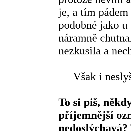
je, a tím pádem 
podobné jako u 
náramně chutnal
nezkusila a nech
Však i neslyš
To si piš, něk
příjemnější oz
nedoslýchavá? 