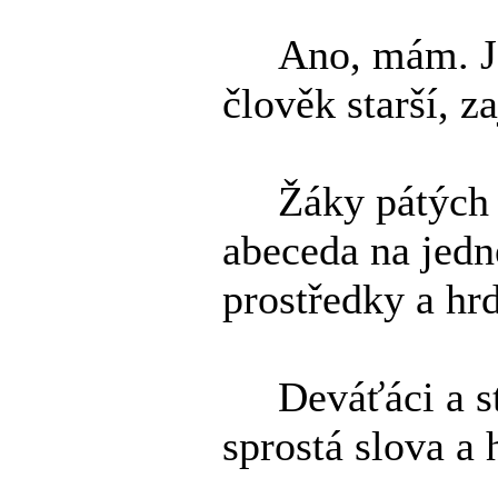
Ano, mám. Je z
člověk starší, z
Žáky pátých a 
abeceda na jedn
prostředky a hrd
Deváťáci a stu
sprostá slova a 