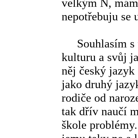
velkým N, mám s
nepotřebuju se 
Souhlasím s tí
kulturu a svůj j
něj český jazyk 
jako druhý jazy
rodiče od naroz
tak dřív naučí 
škole problémy.