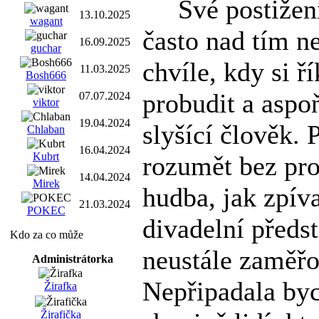
Své postižení 
13.10.2025
wagant
často nad tím 
16.09.2025
guchar
chvíle, kdy si ř
11.03.2025
Bosh666
probudit a aspo
07.07.2024
viktor
19.04.2024
slyšící člověk. 
Chlaban
16.04.2024
Kubrt
rozumět bez pro
14.04.2024
Mirek
hudba, jak zpíva
21.03.2024
POKEC
divadelní předs
Kdo za co může
neustále zaměřo
Administrátorka
Nepřipadala byc
Žirafka
Žirafička