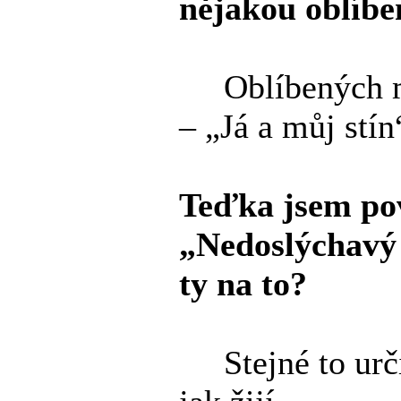
nějakou oblíb
Oblíbených mám
– „Já a můj stín
Teďka jsem pov
„Nedoslýchavý 
ty na to?
Stejné to určit