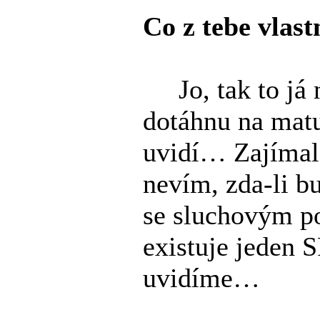
Co z tebe vlas
Jo, tak to já 
dotáhnu na matur
uvidí… Zajímalo
nevím, zda-li 
se sluchovým po
existuje jeden S
uvidíme…