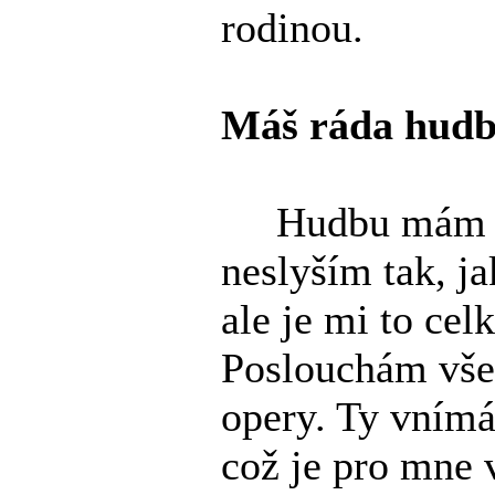
rodinou.
Máš ráda hudb
Hudbu mám ráda
neslyším tak, ja
ale je mi to cel
Poslouchám vše
opery. Ty vnímá
což je pro mne 