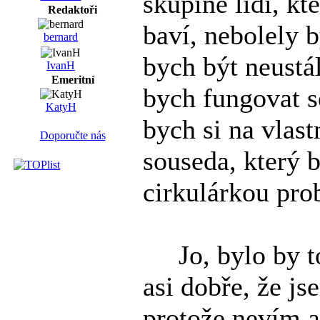
skupině lidí, k
Redaktoři
baví, nebolely 
bernard
bych být neustál
IvanH
Emeritní
bych fungovat s
KatyH
bych si na vlast
Doporučte nás
souseda, který 
cirkulárkou pro
Jo, bylo by to 
asi dobře, že j
protože nevím a