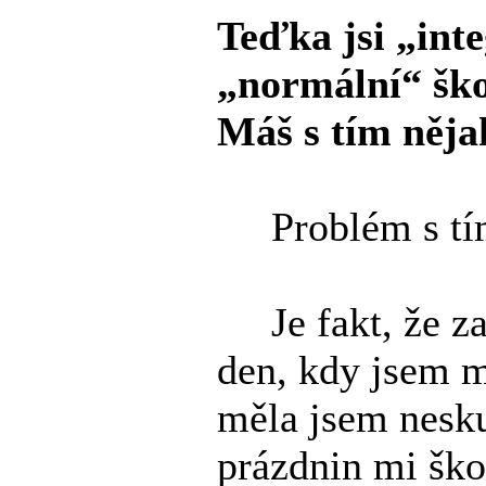
Teďka jsi „inte
„normální“ škol
Máš s tím něj
Problém s t
Je fakt, že zač
den, kdy jsem m
měla jsem nesku
prázdnin mi škol