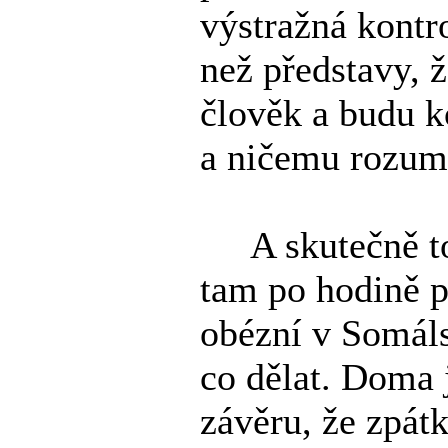
výstražná kontr
než představy, 
člověk a budu ko
a ničemu rozum
A skutečně tomu
tam po hodině p
obézní v Somáls
co dělat. Doma 
závěru, že zpát