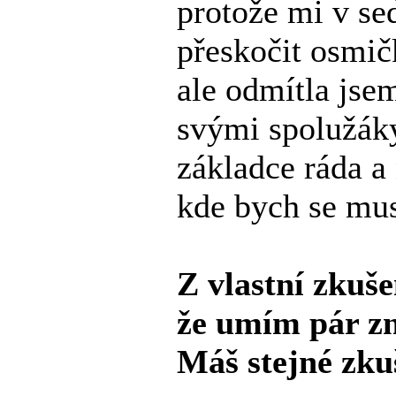
protože mi v se
přeskočit osmičk
ale odmítla jsem
svými spolužák
základce ráda a 
kde bych se mus
Z vlastní zkuše
že umím pár zna
Máš stejné zku