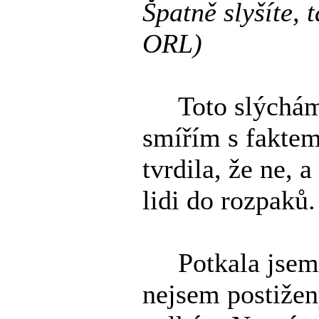
Špatně slyšíte, 
ORL)
Toto slýchám t
smířím s faktem
tvrdila, že ne, 
lidi do rozpaků.
Potkala jsem ta
nejsem postižen