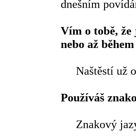
dnešním povídá
Vím o tobě, že
nebo až během 
Naštěstí už od
Používáš znako
Znakový jazyk