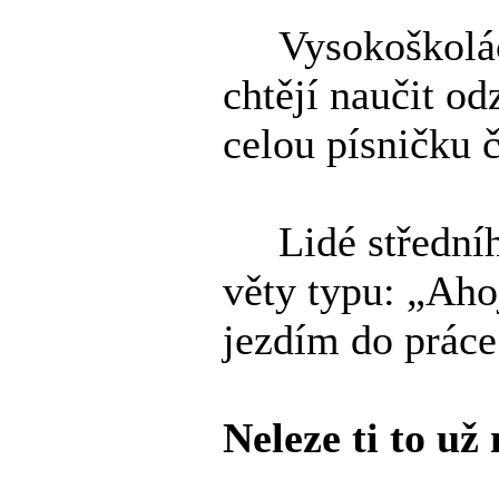
Vysokoškoláci 
chtějí naučit o
celou písničku č
Lidé středního 
věty typu: „Ahoj
jezdím do práce
Neleze ti to u