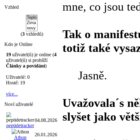
mne, co jsou ted
Vzhled
Tak o manifestu
(
3
vzhledů)
totiž také vysa
Kdo je Online
19
uživatel(ů) je online (
4
uživatel(ů) si prohlíží
Články a povídání
)
Jasně.
Uživatelé: 0
Hosté: 19
více...
Uvažovala´s ně
Noví uživatelé
slyšet jako vět
04.08.2026
peptidetracker
26.01.2026
Athon