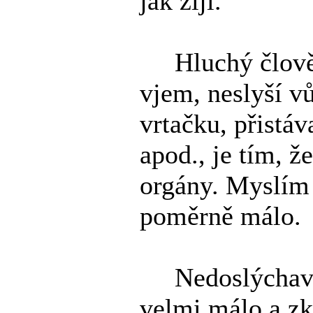
jak žijí.
Hluchý člověk
vjem, neslyší vů
vrtačku, přistáv
apod., je tím, ž
orgány. Myslím s
poměrně málo.
Nedoslýchavý č
velmi málo a zk