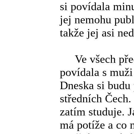
si povídala minu
jej nemohu publi
takže jej asi ne
Ve všech předc
povídala s muži 
Dneska si budu 
středních Čech.
zatím studuje. Ja
má potíže a co 