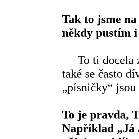
Tak to jsme na 
někdy pustím i
To ti docela 
také se často d
„písničky“ jsou
To je pravda, 
Například „Já 