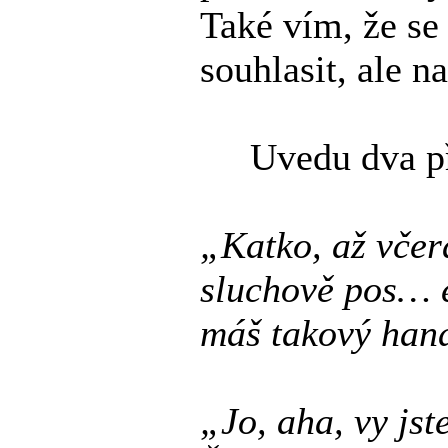
Také vím, že s
souhlasit, ale n
Uvedu dva př
„Katko, až včera
sluchově pos… e
máš takový han
„Jo, aha, vy js