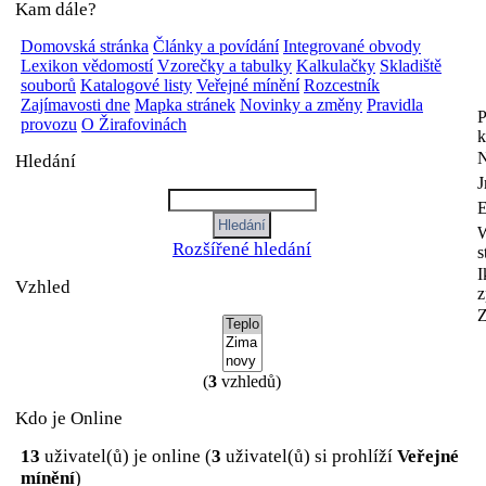
Kam dále?
Domovská stránka
Články a povídání
Integrované obvody
Lexikon vědomostí
Vzorečky a tabulky
Kalkulačky
Skladiště
souborů
Katalogové listy
Veřejné mínění
Rozcestník
Zajímavosti dne
Mapka stránek
Novinky a změny
Pravidla
P
provozu
O Žirafovinách
k
N
Hledání
E
Rozšířené hledání
s
I
Vzhled
z
Z
(
3
vzhledů)
Kdo je Online
13
uživatel(ů) je online (
3
uživatel(ů) si prohlíží
Veřejné
mínění
)