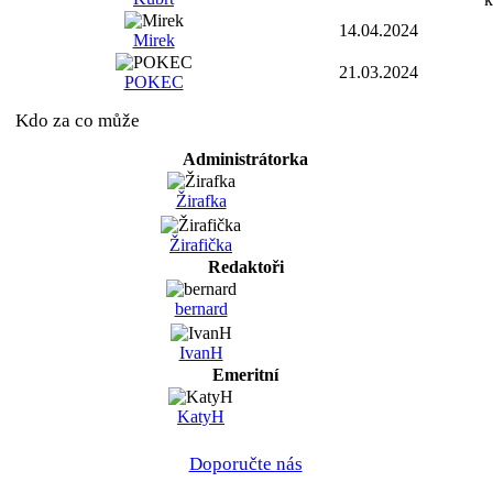
14.04.2024
Mirek
21.03.2024
POKEC
Kdo za co může
Administrátorka
Žirafka
Žirafička
Redaktoři
bernard
IvanH
Emeritní
KatyH
Doporučte nás