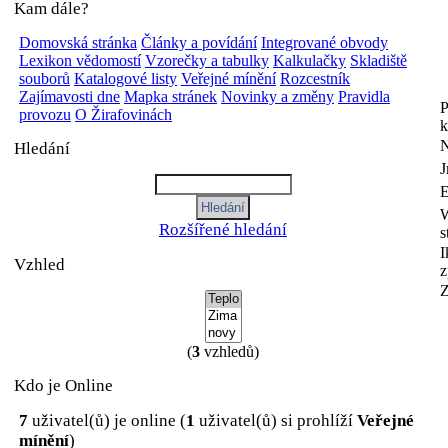
Kam dále?
Domovská stránka
Články a povídání
Integrované obvody
Lexikon vědomostí
Vzorečky a tabulky
Kalkulačky
Skladiště
souborů
Katalogové listy
Veřejné mínění
Rozcestník
Zajímavosti dne
Mapka stránek
Novinky a změny
Pravidla
P
provozu
O Žirafovinách
k
N
Hledání
E
Rozšířené hledání
s
I
Vzhled
z
Z
(
3
vzhledů)
Kdo je Online
7
uživatel(ů) je online (
1
uživatel(ů) si prohlíží
Veřejné
mínění
)