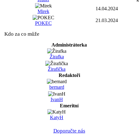
14.04.2024
Mirek
21.03.2024
POKEC
Kdo za co může
Administrátorka
Žirafka
Žirafička
Redaktoři
bernard
IvanH
Emeritní
KatyH
Doporučte nás