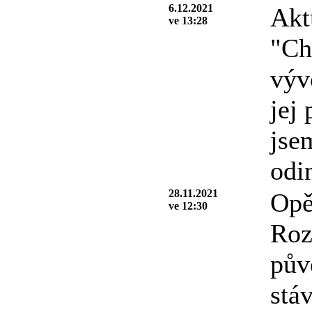
6.12.2021
Akt
ve 13:28
"Ch
výv
jej
jse
odi
28.11.2021
Opě
ve 12:30
Roz
pův
stá