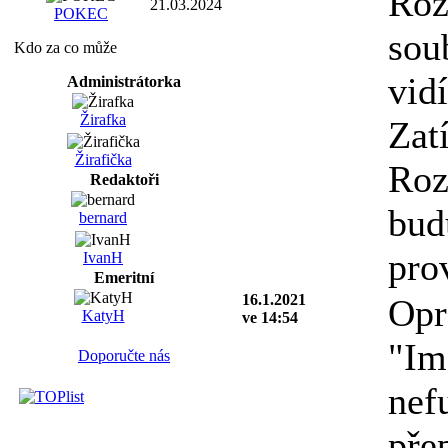
Roz
21.03.2024
POKEC
sou
Kdo za co může
vidí
Administrátorka
Žirafka
Zat
Žirafička
Roz
Redaktoři
bud
bernard
pro
IvanH
Emeritní
16.1.2021
Opr
KatyH
ve 14:54
"Im
Doporučte nás
nef
pře