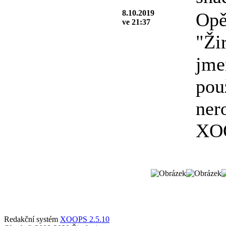
8.10.2019
Opě
ve 21:37
"Ži
jme
pou
ner
XOO
Redakční systém
XOOPS 2.5.10