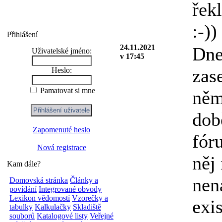
řek
:-))
Přihlášení
24.11.2021
Dne
Uživatelské jméno:
v 17:45
zas
Heslo:
Pamatovat si mne
něm
dob
Zapomenuté heslo
fór
Nová registrace
něj
Kam dále?
nen
Domovská stránka
Články a
povídání
Integrované obvody
Lexikon vědomostí
Vzorečky a
exi
tabulky
Kalkulačky
Skladiště
souborů
Katalogové listy
Veřejné