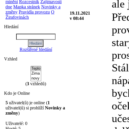
ale 
mínění
Rozcestník
Zajímavosti
dne
Mapka stránek
Novinky a
změny
Pravidla provozu
O
19.11.2021
Pře
Žirafovinách
v 08:44
pro
Hledání
star
Rozšířené hledání
pro
Vzhled
Stá
náp
(
3
vzhledů)
byc
Kdo je Online
oče
5
uživatel(ů) je online (
1
uživatel(ů) si prohlíží
Novinky a
změny
)
uče
Uživatelé: 0
Hosté: 5