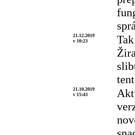
fun
spr
21.12.2019
Tak
v 10:23
Žir
sli
ten
21.10.2019
Akt
v 15:43
ver
nov
snad