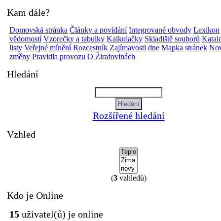
Kam dále?
Domovská stránka
Články a povídání
Integrované obvody
Lexikon
vědomostí
Vzorečky a tabulky
Kalkulačky
Skladiště souborů
Katal
listy
Veřejné mínění
Rozcestník
Zajímavosti dne
Mapka stránek
Nov
změny
Pravidla provozu
O Žirafovinách
Hledání
Rozšířené hledání
Vzhled
(
3
vzhledů)
Kdo je Online
15
uživatel(ů) je online