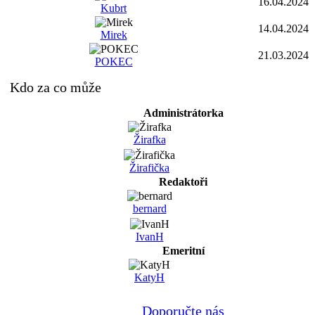
16.04.2024
Kubrt
14.04.2024
Mirek
21.03.2024
POKEC
Kdo za co může
Administrátorka
Žirafka
Žirafička
Redaktoři
bernard
IvanH
Emeritní
KatyH
Doporučte nás