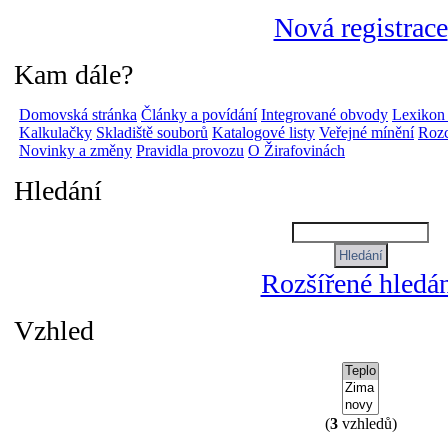
Nová registrace
Kam dále?
Domovská stránka
Články a povídání
Integrované obvody
Lexikon
Kalkulačky
Skladiště souborů
Katalogové listy
Veřejné mínění
Rozc
Novinky a změny
Pravidla provozu
O Žirafovinách
Hledání
Rozšířené hledá
Vzhled
(
3
vzhledů)