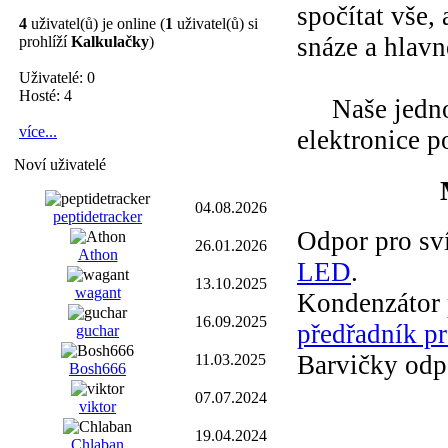
spočítat vše, 
4
uživatel(ů) je online (
1
uživatel(ů) si
snáze a hlavn
prohlíží
Kalkulačky
)
Uživatelé: 0
Hosté: 4
Naše jednod
více...
elektronice p
Noví uživatelé
04.08.2026
peptidetracker
Odpor pro sv
26.01.2026
Athon
LED
.
13.10.2025
wagant
Kondenzátor 
16.09.2025
předřadník p
guchar
Barvičky odp
11.03.2025
Bosh666
07.07.2024
viktor
19.04.2024
Chlaban