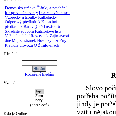
Domovská stránka
Články a povídání
Integrované obvody
Lexikon vědomostí
Vzorečky a tabulky
Kalkulačky
Odporový předřadník
Kapacitní
předřadník
Barevný kód rezistorů
Skladiště souborů
Katalogové listy
Veřejné mínění
Rozcestník
Zajímavosti
dne
Mapka stránek
Novinky a změny
Pravidla provozu
O Žirafovinách
Hledání
R
Rozšířené hledání
Vzhled
Slovo počítač
potřeba počít
jindy je potře
(
3
vzhledů)
vzít i nějako
Kdo je Online