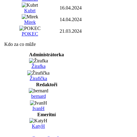
16.04.2024
Kubrt
14.04.2024
Mirek
21.03.2024
POKEC
Kdo za co může
Administrátorka
Žirafka
Žirafička
Redaktoři
bernard
IvanH
Emeritní
KatyH