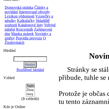
Domovská stránka
Články a
povídání
Integrované obvody
Lexikon vědomostí
Vzorečky a
tabulky
Kalkulačky
Skladiště
souborů
Katalogové listy
Veřejné
mínění
Rozcestník
Zajímavosti
dne
Mapka stránek
Novinky a
změny
Pravidla provozu
O
Žirafovinách
Hledání
Novin
Stránky se stále 
Rozšířené hledání
přibude, tuhle se
Vzhled
Protože je občas 
(
3
vzhledů)
tu tento záznamn
Kdo je Online