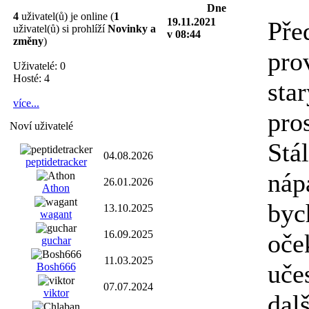
Dne
4
uživatel(ů) je online (
1
19.11.2021
Pře
uživatel(ů) si prohlíží
Novinky a
v 08:44
změny
)
pro
Uživatelé: 0
Hosté: 4
star
více...
pro
Noví uživatelé
Stá
04.08.2026
peptidetracker
náp
26.01.2026
Athon
byc
13.10.2025
wagant
16.09.2025
oče
guchar
11.03.2025
uče
Bosh666
07.07.2024
viktor
dal