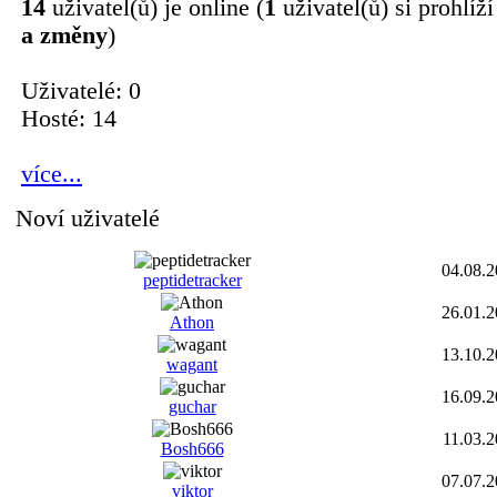
14
uživatel(ů) je online (
1
uživatel(ů) si prohlíž
a změny
)
Uživatelé: 0
Hosté: 14
více...
Noví uživatelé
04.08.
peptidetracker
26.01.
Athon
13.10.
wagant
16.09.
guchar
11.03.
Bosh666
07.07.
viktor