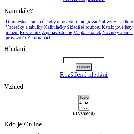
Kam dále?
Domovská stránka
Články a povídání
Integrované obvody
Lexikon
Vzorečky a tabulky
Kalkulačky
Skladiště souborů
Katalogové listy
mínění
Rozcestník
Zajímavosti dne
Mapka stránek
Novinky a změn
provozu
O Žirafovinách
Hledání
Rozšířené hledání
Vzhled
(
3
vzhledů)
Kdo je Online