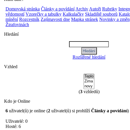
Domovská stránka
Články a povídání
Archiv
Autoři
Rubriky
Integ
vědomostí
Vzorečky a tabulky
Kalkulačky
Skladiště souborů
Katalo
mínění
Rozcestník
Zajímavosti dne
Mapka stránek
Novinky a změn
Žirafovinách
Hledání
Rozšířené hledání
Vzhled
(
3
vzhledů)
Kdo je Online
6
uživatel(ů) je online (
2
uživatel(ů) si prohlíží
Články a povídání
)
Uživatelé: 0
Hosté: 6