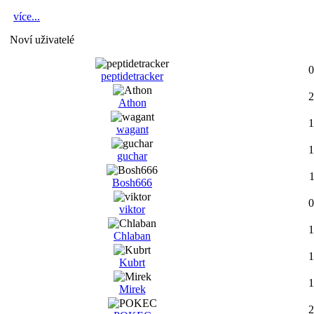
více...
Noví uživatelé
0
peptidetracker
2
Athon
1
wagant
1
guchar
1
Bosh666
0
viktor
1
Chlaban
1
Kubrt
1
Mirek
2