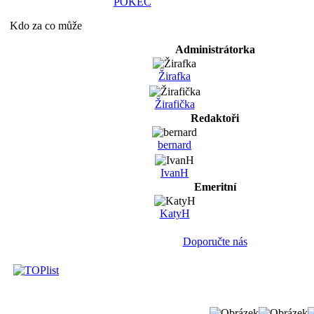
POKEC
Kdo za co může
Administrátorka
Žirafka
Žirafička
Redaktoři
bernard
IvanH
Emeritní
KatyH
Doporučte nás