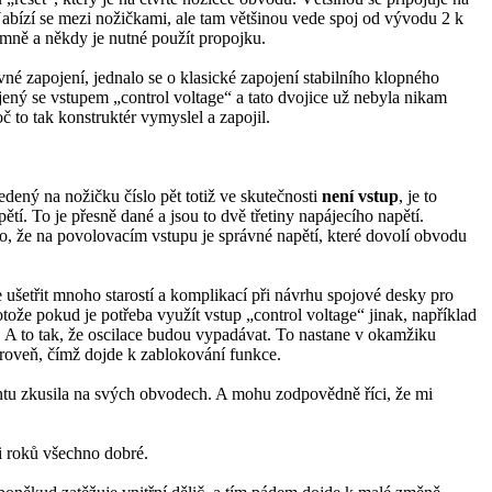
Nabízí se mezi nožičkami, ale tam většinou vede spoj od vývodu 2 k
omně a někdy je nutné použít propojku.
é zapojení, jednalo se o klasické zapojení stabilního klopného
ený se vstupem „control voltage“ a tato dvojice už nebyla nikam
č to tak konstruktér vymyslel a zapojil.
dený na nožičku číslo pět totiž ve skutečnosti
není vstup
, je to
tí. To je přesně dané a jsou to dvě třetiny napájecího napětí.
ho, že na povolovacím vstupu je správné napětí, které dovolí obvodu
ušetřit mnoho starostí a komplikací při návrhu spojové desky pro
protože pokud je potřeba využít vstup „control voltage“ jinak, například
. A to tak, že oscilace budou vypadávat. To nastane v okamžiku
úroveň, čímž dojde k zablokování funkce.
tu zkusila na svých obvodech. A mohu zodpovědně říci, že mi
i roků všechno dobré.