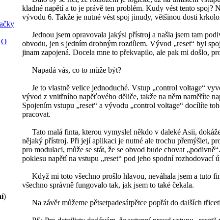
kladné napětí a to je právě ten problém. Kudy vést tento spoj? 
vývodu 6. Takže je nutné vést spoj jinudy, většinou dosti krkol
ačky
Jednou jsem opravovala jakýsi přístroj a našla jsem tam podivn
O
obvodu, jen s jedním drobným rozdílem. Vývod „reset“ byl spoj
jinam zapojená. Docela mne to překvapilo, ale pak mi došlo, pro
Napadá vás, co to může být?
Je to vlastně velice jednoduché. Vstup „control voltage“ vyve
vývod z vnitřního napěťového děliče, takže na něm naměříte napě
Spojením vstupu „reset“ a vývodu „control voltage“ docílíte to
pracovat.
Tato malá finta, kterou vymyslel někdo v daleké Asii, dokáže 
nějaký přístroj. Při její aplikaci je nutné ale trochu přemýšlet, 
pro modulaci, může se stát, že se obvod bude chovat „podivně“
poklesu napětí na vstupu „reset“ pod jeho spodní rozhodovací 
Když mi toto všechno prošlo hlavou, neváhala jsem a tuto fin
všechno správně fungovalo tak, jak jsem to také čekala.
í
)
Na závěr můžeme pětsetpadesátpětce popřát do dalších třicet