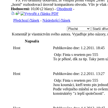
PS: Pro detailisty dodávám, že vstupní proud vstupu „reset“ p
„horní“ rozhodovací úrovně komparátoru obvodu. Vliv je však ma
Hodnocení:
10,00 (2 hlasy) -
Ohodnotit
-
Předchozí článek
-
Následující článek
Komentář je vlastnictvím svého autora. Vyjadřuje jeho názory,
Napsal/a
Host
Publikováno dne:
1.2.2011. 18:45
Odp: Finta s resetem pro 555
To je pěkné, dík za tip. Taky jsem 
Host
Publikováno dne:
2.2.2011. 13:27
Odp: Finta s resetem pro 555
Jsou koumáci, kteří tento pin jednodu
Podle veřejného mínění se to ovšem 
konstruktéry "z lepší společnosti".