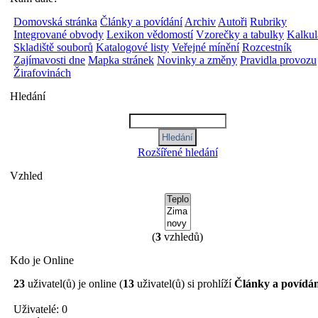
Domovská stránka
Články a povídání
Archiv
Autoři
Rubriky
Integrované obvody
Lexikon vědomostí
Vzorečky a tabulky
Kalkul
Skladiště souborů
Katalogové listy
Veřejné mínění
Rozcestník
Zajímavosti dne
Mapka stránek
Novinky a změny
Pravidla provozu
Žirafovinách
Hledání
Rozšířené hledání
Vzhled
(
3
vzhledů)
Kdo je Online
23
uživatel(ů) je online (
13
uživatel(ů) si prohlíží
Články a povídán
Uživatelé: 0