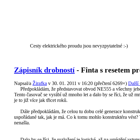
Cesty elektrického proudu jsou nevyzpytatelné :-)
Zápisník drobností
- Finta s resetem pr
Napsal/a
Žirafka
v 30. 01. 2011 v 16:20
(
přečtení 6269×
)
Další
Předpokládám, že představovat obvod NE555 a všechny jeho v
Tento časovač se vyrábí už mnoho let a dalo by se říci, že už mno
je to již více jak třicet roků.
Dále předpokládám, že celou tu dobu celé generace konstrukté
uspořádané tak, jak je má. Co k tomu mohlo konstruktéra vést? T
nenašla.
Dalo by se říci, že rozložení je logické, až na umístění vstupu 