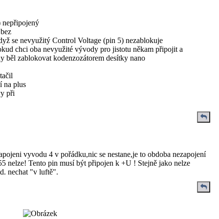
 nepřipojený
 bez
dyž se nevyužitý Control Voltage (pin 5) nezablokuje
ud chci oba nevyužité vývody pro jistotu někam připojit a
ny běl zablokovat kodenzozátorem desítky nano
tačil
í na plus
y při
zapojeni vyvodu 4 v pořádku,nic se nestane,je to obdoba nezapojení
nelze! Tento pin musí být připojen k +U ! Stejně jako nelze
. nechat "v luftě".