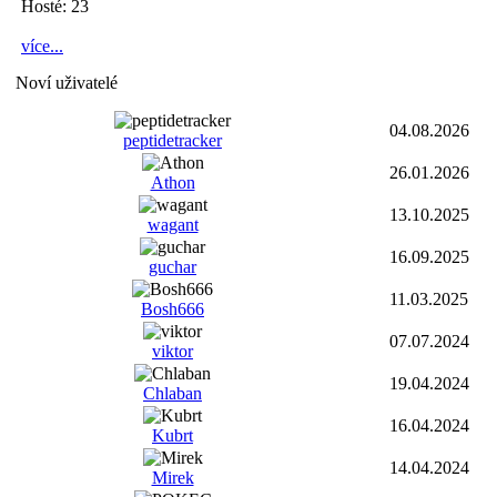
Hosté: 23
více...
Noví uživatelé
04.08.2026
peptidetracker
26.01.2026
Athon
13.10.2025
wagant
16.09.2025
guchar
11.03.2025
Bosh666
07.07.2024
viktor
19.04.2024
Chlaban
16.04.2024
Kubrt
14.04.2024
Mirek