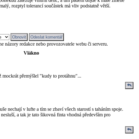
oněkud zatěžuje vnitřní dělič, a tím pádem dojde k malé změně
lý, rozptyl tolerancí součástek má vliv podstatně větší.
 ne názory redakce nebo provozovatele webu či serveru.
Vlákno
už mockrát přemýšlel "kudy to protáhnu"...
še nechají v lufte a tím se zbaví všech starostí s taháním spoje.
nesluší, a tak je tato šikovná finta vhodná především pro