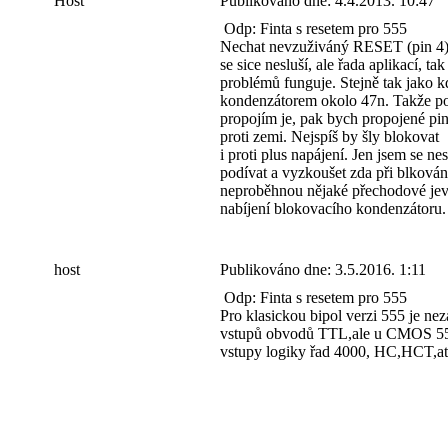
Host
Publikováno dne:
4.4.2013. 10:47
Odp: Finta s resetem pro 555
Nechat nevzuživáný RESET (pin 4)
se sice nesluší, ale řada aplikací, tak
problémů funguje. Stejně tak jako k
kondenzátorem okolo 47n. Takže pok
propojím je, pak bych propojené pi
proti zemi. Nejspíš by šly blokovat
i proti plus napájení. Jen jsem se nes
podívat a vyzkoušet zda při blkován
neproběhnou nějaké přechodové jev
nabíjení blokovacího kondenzátoru.
host
Publikováno dne:
3.5.2016. 1:11
Odp: Finta s resetem pro 555
Pro klasickou bipol verzi 555 je ne
vstupů obvodů TTL,ale u CMOS 555 
vstupy logiky řad 4000, HC,HCT,atd