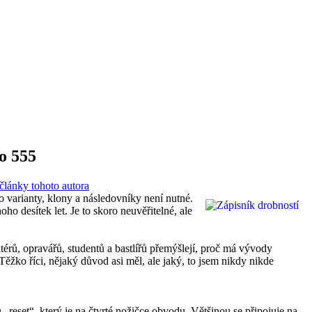
o 555
 články tohoto autora
arianty, klony a následovníky není nutné.
ho desítek let. Je to skoro neuvěřitelné, ale
rů, opravářů, studentů a bastlířů přemýšlejí, proč má vývody
ěžko říci, nějaký důvod asi měl, ale jaký, to jsem nikdy nikde
„reset“, který je na čtvrté nožičce obvodu. Většinou se připojuje na