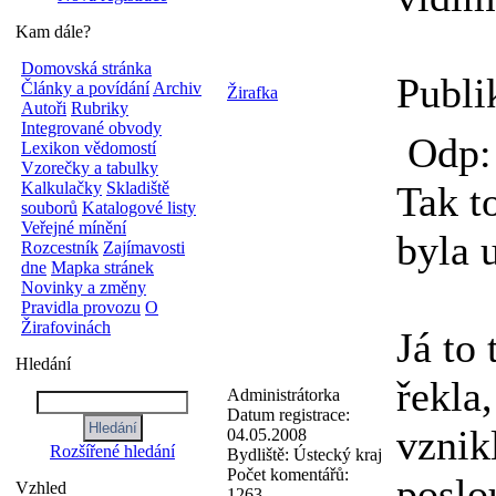
Kam dále?
Domovská stránka
Publi
Články a povídání
Archiv
Žirafka
Autoři
Rubriky
Integrované obvody
Odp: 
Lexikon vědomostí
Vzorečky a tabulky
Tak t
Kalkulačky
Skladiště
souborů
Katalogové listy
Veřejné mínění
byla 
Rozcestník
Zajímavosti
dne
Mapka stránek
Novinky a změny
Pravidla provozu
O
Žirafovinách
Já to 
Hledání
řekla
Administrátorka
Datum registrace:
vznik
04.05.2008
Rozšířené hledání
Bydliště:
Ústecký kraj
Počet komentářů:
poslo
Vzhled
1263