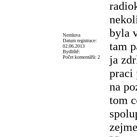
radio
nekoli
byla 
Nemluva
Datum registrace:
tam p
02.06.2013
Bydliště:
ja zd
Počet komentářů:
2
praci 
na po
tom c
spolu
zejme