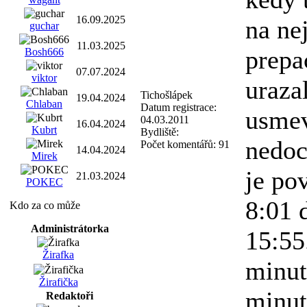
16.09.2025
na ne
guchar
11.03.2025
prepa
Bosh666
07.07.2024
viktor
urazal
Tichošlápek
19.04.2024
Chlaban
Datum registrace:
usmev
04.03.2011
16.04.2024
Kubrt
Bydliště:
nedoc
Počet komentářů:
91
14.04.2024
Mirek
je po
21.03.2024
POKEC
8:01 
Kdo za co může
Administrátorka
15:55
Žirafka
minut
Žirafička
minut
Redaktoři