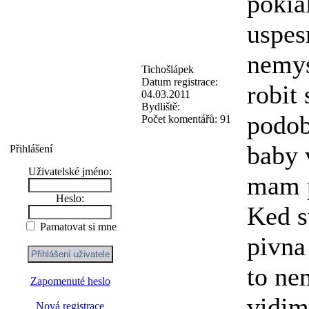
pokia
uspes
nemys
Tichošlápek
Datum registrace:
robit
04.03.2011
Bydliště:
podob
Počet komentářů:
91
baby 
Přihlášení
Uživatelské jméno:
mam p
Heslo:
Ked s
Pamatovat si mne
pivna 
to ne
Zapomenuté heslo
vidim
Nová registrace