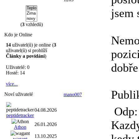
jsem 
(
3
vzhledů)
Kdo je Online
Nemoc
14
uživatel(ů) je online (
3
pozic
uživatel(ů) si prohlíží
Články a povídání
)
dobř
Uživatelé: 0
Hosté: 14
více...
Publi
Noví uživatelé
mano007
Odp: 
04.08.2026
peptidetracker
Kazdy
26.01.2026
Athon
kedy 
13.10.2025
wagant