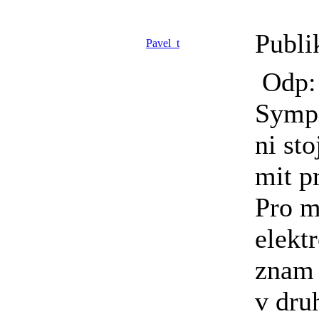
Publi
Pavel_t
Odp: 
Sympa
ni st
mit p
Pro m
elekt
znam 
v dru