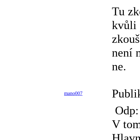
Tu zk
kvůli
zkouš
není 
ne.
Publi
mano007
Odp: 
V tom
Hlavn