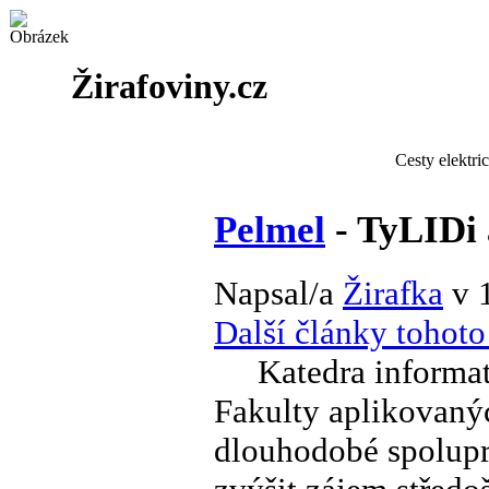
Žirafoviny.cz
Cesty elektri
Pelmel
- TyLIDi 
Napsal/a
Žirafka
v 
Další články tohoto
Katedra informati
Fakulty aplikovaný
dlouhodobé spoluprá