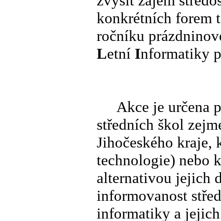
zvýšit zájem středo
konkrétních forem t
ročníku prázdninov
L
etní
I
nformatiky 
Akce je určena pro
středních škol zejm
Jihočeského kraje, k
technologie) nebo k
alternativou jejich 
informovanost stře
informatiky a jejic