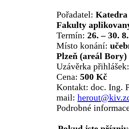
Pořadatel:
Katedra 
Fakulty aplikova
Termín:
26. – 30. 8
Místo konání:
učeb
Plzeň (areál Bory)
Uzávěrka přihlášek
Cena:
500 Kč
Kontakt: doc. Ing. P
mail:
herout@kiv.z
Podrobné informac
Pokud jste přízniv