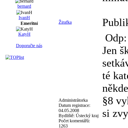
bernard
IvanH
Publi
Žirafka
Emeritní
Odp: 
KatyH
Doporučte nás
Jen š
setká
té ka
někde
§8 vy
Administrátorka
Datum registrace:
si zvy
04.05.2008
Bydliště:
Ústecký kraj
Počet komentářů:
1263