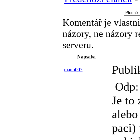
Komentář je vlastni
názory, ne názory 
serveru.
Napsal/a
Publi
mano007
Odp: 
Je to
alebo
paci) 