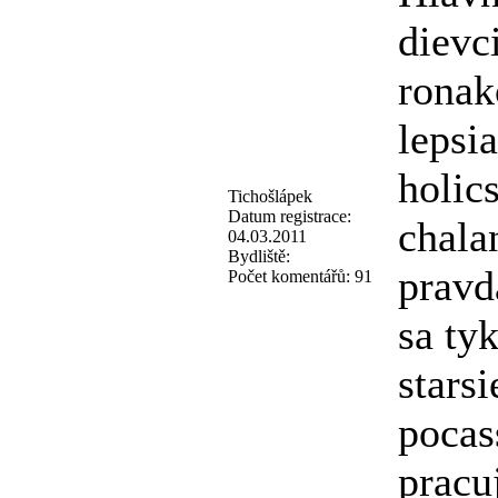
dievc
ronak
lepsi
holic
Tichošlápek
Datum registrace:
chalan
04.03.2011
Bydliště:
pravd
Počet komentářů:
91
sa ty
stars
pocas
pracu