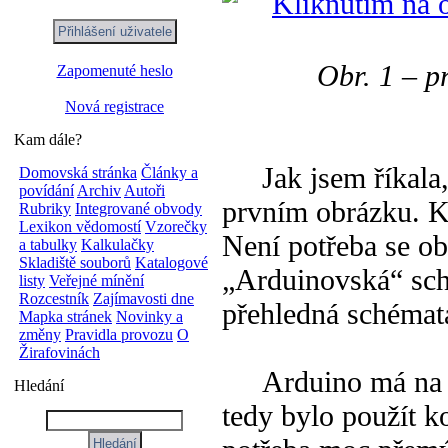
Obr. 1 – p
Zapomenuté heslo
Nová registrace
Kam dále?
Jak jsem říkala, j
Domovská stránka
Články a
povídání
Archiv
Autoři
prvním obrázku. Kv
Rubriky
Integrované obvody
Lexikon vědomostí
Vzorečky
Není potřeba se ob
a tabulky
Kalkulačky
Skladiště souborů
Katalogové
„Arduinovská“ sch
listy
Veřejné mínění
Rozcestník
Zajímavosti dne
přehledná schémata
Mapka stránek
Novinky a
změny
Pravidla provozu
O
Žirafovinách
Arduino má na bo
Hledání
tedy bylo použít k