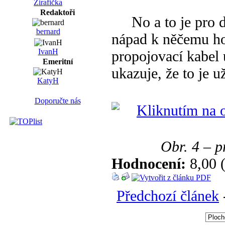
Žirafička
Redaktoři
No a to je pro d
bernard
nápad k něčemu ho
IvanH
propojovací kabel 
Emeritní
ukazuje, že to je 
KatyH
Doporučte nás
Obr. 4 – p
Hodnocení:
8,00 
Předchozí článek