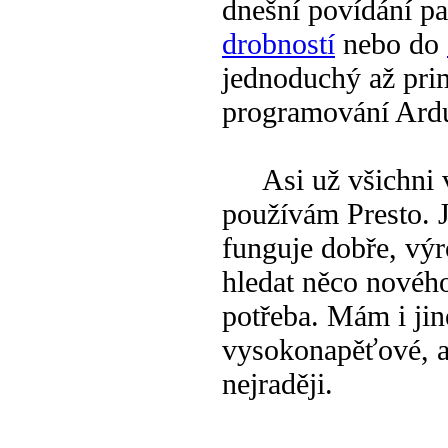
dnešní povídání pa
drobností
nebo do
jednoduchý až prim
programování Ardui
Asi už všichni ví
používám Presto. Je
funguje dobře, výr
hledat něco nového
potřeba. Mám i jin
vysokonapěťové, a
nejraději.