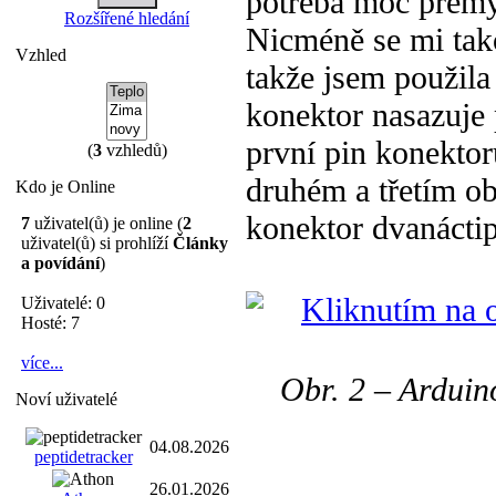
potřeba moc přemýš
Rozšířené hledání
Nicméně se mi tak
Vzhled
takže jsem použila
konektor nasazuje 
první pin konektor
(
3
vzhledů)
druhém a třetím o
Kdo je Online
konektor dvanáctipi
7
uživatel(ů) je online (
2
uživatel(ů) si prohlíží
Články
a povídání
)
Uživatelé: 0
Hosté: 7
více...
Obr. 2 – Arduin
Noví uživatelé
04.08.2026
peptidetracker
26.01.2026