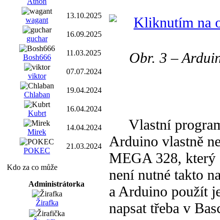
Athon
13.10.2025
wagant
16.09.2025
guchar
11.03.2025
Obr. 3 – Ardui
Bosh666
07.07.2024
viktor
19.04.2024
Chlaban
16.04.2024
Kubrt
Vlastní programov
14.04.2024
Mirek
Arduino vlastně ne
21.03.2024
POKEC
MEGA 328, který s
Kdo za co může
není nutné takto na
Administrátorka
a Arduino použít 
Žirafka
napsat třeba v Ba