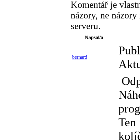
Komentář je vlastn
názory, ne názory
serveru.
Napsal/a
Publ
bernard
Aktu
Odp:
Náho
prog
Ten 
kolí