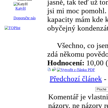
jasně, tak teď už 
KatyH
jsi mi moc pomohl. J
kapacity mám kde 
Doporučte nás
obyčejný kondenzáto
Všechno, co jsem tu
zdá někomu povědom
Hodnocení:
10,00 (
Předchozí článek
Komentář je vlastni
názory, ne názory 