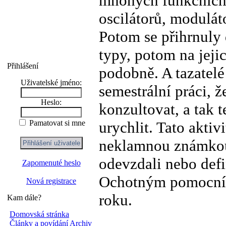
mnohých funkčních 
oscilátorů, modulát
Potom se přihrnuly 
typy, potom na jeji
Přihlášení
podobně. A tazatelé 
Uživatelské jméno:
semestrální práci, 
Heslo:
konzultovat, a tak 
urychlit. Tato aktiv
Pamatovat si mne
neklamnou známkou 
odevzdali nebo defi
Zapomenuté heslo
Ochotným pomocníků
Nová registrace
roku.
Kam dále?
Domovská stránka
Články a povídání
Archiv