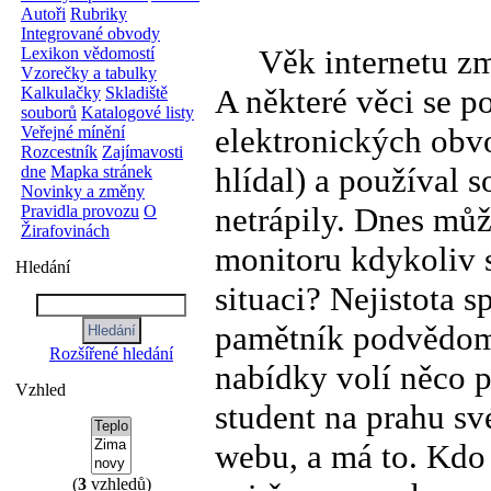
Autoři
Rubriky
Integrované obvody
Věk internetu změ
Lexikon vědomostí
Vzorečky a tabulky
A některé věci se 
Kalkulačky
Skladiště
souborů
Katalogové listy
elektronických obvo
Veřejné mínění
Rozcestník
Zajímavosti
hlídal) a používal s
dne
Mapka stránek
Novinky a změny
netrápily. Dnes můž
Pravidla provozu
O
Žirafovinách
monitoru kdykoliv s
Hledání
situaci? Nejistota 
pamětník podvědomě 
Rozšířené hledání
nabídky volí něco p
Vzhled
student na prahu s
webu, a má to. Kdo 
(
3
vzhledů)