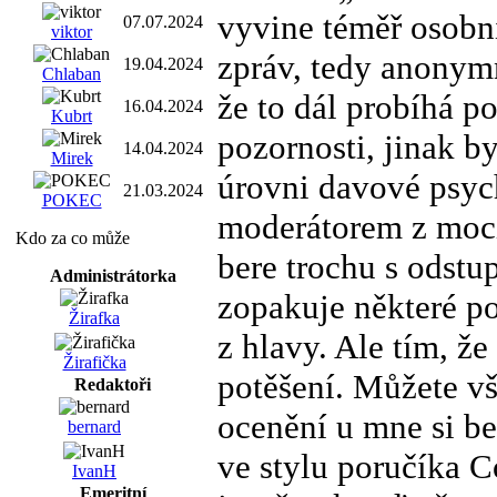
vyvine téměř osobn
07.07.2024
viktor
zpráv, tedy anonym
19.04.2024
Chlaban
že to dál probíhá p
16.04.2024
Kubrt
pozornosti, jinak b
14.04.2024
Mirek
úrovni davové psyc
21.03.2024
POKEC
moderátorem z moc
Kdo za co může
bere trochu s odstu
Administrátorka
zopakuje některé p
Žirafka
z hlavy. Ale tím, že
Žirafička
potěšení. Můžete vš
Redaktoři
ocenění u mne si b
bernard
ve stylu poručíka C
IvanH
Emeritní