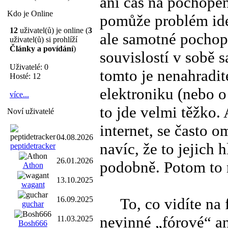
ani čas na pochopen
Kdo je Online
pomůže problém ide
12
uživatel(ů) je online (
3
ale samotné pochope
uživatel(ů) si prohlíží
Články a povídání
)
souvislostí v sobě 
Uživatelé: 0
tomto je nenahradi
Hosté: 12
elektroniku (nebo o
více...
to jde velmi těžko. 
Noví uživatelé
internet, se často o
04.08.2026
navíc, že to jejich 
peptidetracker
26.01.2026
podobně. Potom to 
Athon
13.10.2025
wagant
To, co vidíte na f
16.09.2025
guchar
nevinné „fórové“ an
11.03.2025
Bosh666