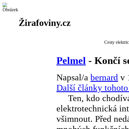
Žirafoviny.cz
Cesty elektri
Pelmel
- Končí s
Napsal/a
bernard
v 
Další články tohoto
Ten, kdo chodívá 
elektrotechnická int
všimnout. Před nedá