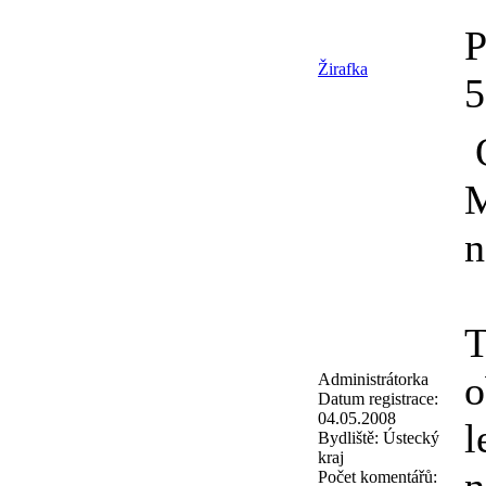
P
Žirafka
O
M
n
T
o
Administrátorka
Datum registrace:
04.05.2008
l
Bydliště:
Ústecký
kraj
n
Počet komentářů: