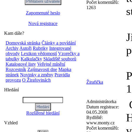
Počet komentářů:
1263
s
Zapomenuté heslo
Nová registrace
Kam dále?
J
Domovská stránka
Články a povídání
p
Archiv
Autoři
Rubriky
Integrované
obvody
Lexikon vědomostí
Vzorečky a
tabulky
Kalkulačky
Skladiště souborů
Katalogové listy
Veřejné mínění
Rozcestník
Zajímavosti dne
Mapka
P
stránek
Novinky a změny
Pravidla
provozu
O Žirafovinách
Žirafička
Hledání
O
Administrátorka
Datum registrace:
04.05.2008
Rozšířené hledání
H
Bydliště:
www.monty.cz
Vzhled
v
Počet komentářů: