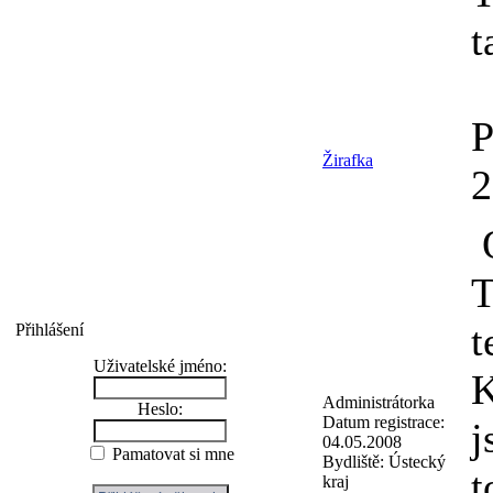
t
P
Žirafka
O
T
t
Přihlášení
Uživatelské jméno:
K
Administrátorka
Heslo:
Datum registrace:
j
04.05.2008
Pamatovat si mne
Bydliště:
Ústecký
t
kraj