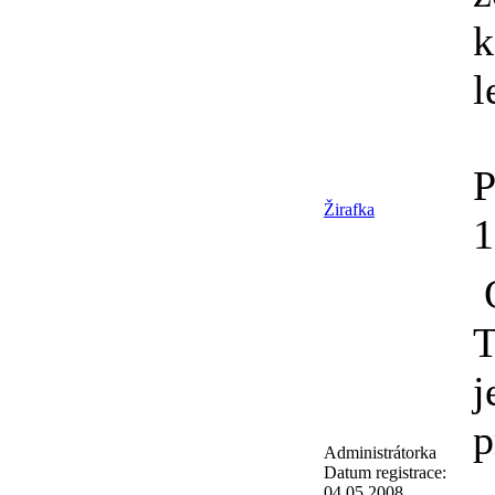
k
l
P
Žirafka
O
T
j
p
Administrátorka
Datum registrace:
04.05.2008