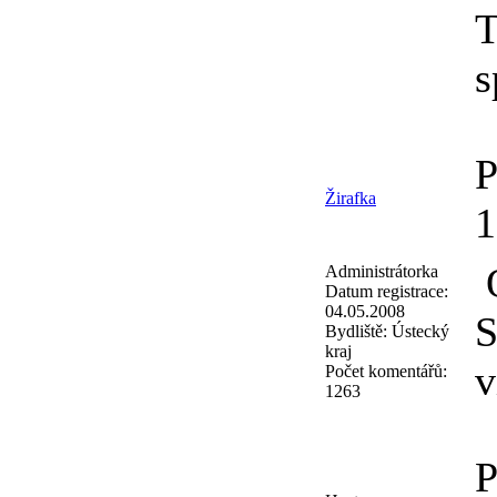
T
s
P
Žirafka
O
Administrátorka
Datum registrace:
04.05.2008
S
Bydliště:
Ústecký
kraj
v
Počet komentářů:
1263
P