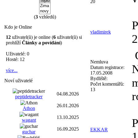
20
(
3
vzhledů)
P
Kdo je Online
vladimirek
12
uživatel(ů) je online (
6
uživatel(ů) si
prohlíží
Články a povídání
)
O
Uživatelé: 0
Hosté: 12
Nemluva
N
Datum registrace:
více...
17.05.2008
Bydliště:
m
Noví uživatelé
Počet komentářů:
13
r
04.08.2026
peptidetracker
26.01.2026
Athon
13.10.2025
P
wagant
16.09.2025
EKKAR
guchar