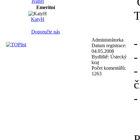
O
IvanH
Emeritní
T
KatyH
Doporučte nás
-
Administrátorka
Datum registrace:
04.05.2008
-
Bydliště:
Ústecký
kraj
-
Počet komentářů:
1263
č
-
P