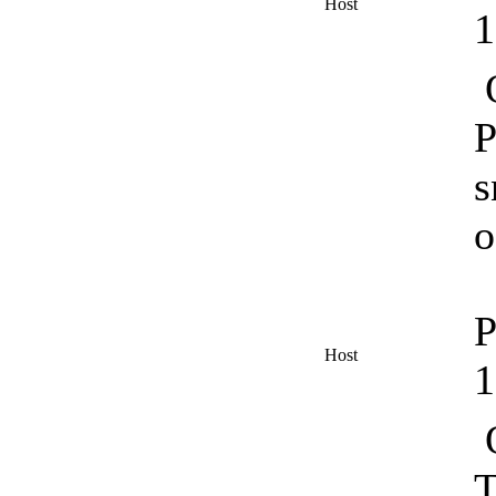
Host
O
P
s
o
P
Host
O
T