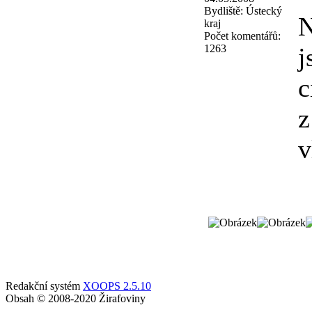
Bydliště:
Ústecký
N
kraj
Počet komentářů:
1263
j
c
z
v
Redakční systém
XOOPS 2.5.10
Obsah © 2008-2020 Žirafoviny