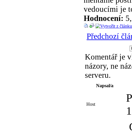
vedoucími je 
Hodnocení:
5,
Předchozí člá
Komentář je v
názory, ne ná
serveru.
Napsal/a
P
Host
O