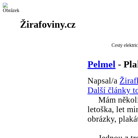
Žirafoviny.cz
Cesty elektri
Pelmel
- Pla
Napsal/a
Žiraf
Další články t
Mám několik 
letoška, let m
obrázky, plakát
Jednou z trofe