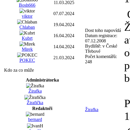
11.03.2025
Bosh666
O
07.07.2024
viktor
Ž
19.04.2024
Chlaban
Dost toho napovídá
Datum registrace:
16.04.2024
a
Kubrt
07.12.2008
Bydliště:
v České
14.04.2024
o
Mirek
Třebové
Počet komentářů:
21.03.2024
POKEC
248
p
Kdo za co může
b
Administrátorka
Žirafka
P
Žirafička
Redaktoři
Žirafka
bernard