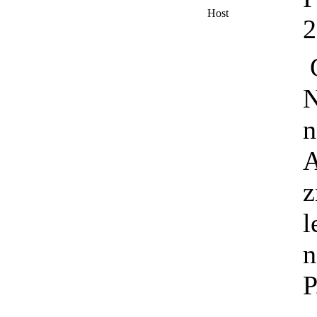
Host
O
N
n
A
z
l
n
P