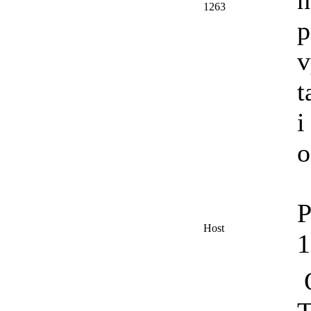
1263
p
v
t
i
o
P
Host
O