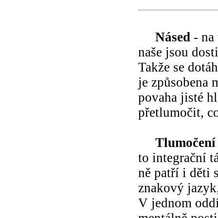
Násed
- na 
naše jsou dost
Takže se dotáh
je způsobena m
povaha jisté h
přetlumočit, c
Tlumočení
to integrační 
ně patří i děti
znakový jazyk,
V jednom oddíl
mentálně posti