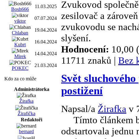
Zvukovod společně 
11.03.2025
Bosh666
zesilovač a zároveň 
07.07.2024
viktor
zvukovodu se nach
19.04.2024
Chlaban
slyšení.
16.04.2024
Kubrt
Hodnocení:
10,00 
14.04.2024
Mirek
11711 znaků |
Bez 
21.03.2024
POKEC
Svět sluchového 
Kdo za co může
postižení
Administrátorka
Žirafka
Napsal/a
Žirafka
v 
Žirafička
Tímto článkem b
Redaktoři
odstartovala jednu 
bernard