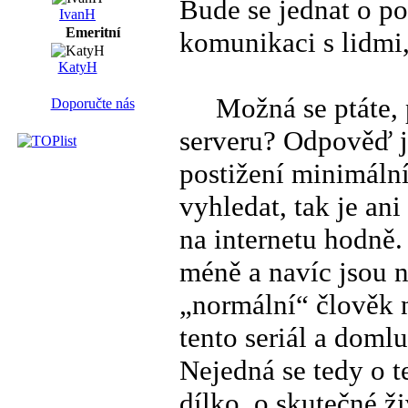
Bude se jednat o po
IvanH
Emeritní
komunikaci s lidmi,
KatyH
Možná se ptáte, pr
Doporučte nás
serveru? Odpověď j
postižení minimální
vyhledat, tak je an
na internetu hodně.
méně a navíc jsou n
„normální“ člověk n
tento seriál a doml
Nejedná se tedy o t
dílko, o skutečné ži