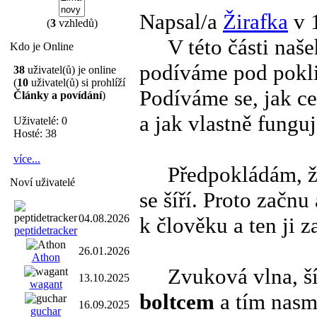
Napsal/a
Žirafka
v 
(
3
vzhledů)
V této části našeh
Kdo je Online
podíváme pod pokli
38
uživatel(ů) je online
(
10
uživatel(ů) si prohlíží
Podíváme se, jak ce
Články a povídání
)
a jak vlastně funguj
Uživatelé: 0
Hosté: 38
více...
Předpokládám, že v
Noví uživatelé
se šíří. Proto začn
04.08.2026
k člověku a ten ji z
peptidetracker
26.01.2026
Athon
Zvuková vlna, šíří
13.10.2025
wagant
boltcem
a tím nas
16.09.2025
guchar