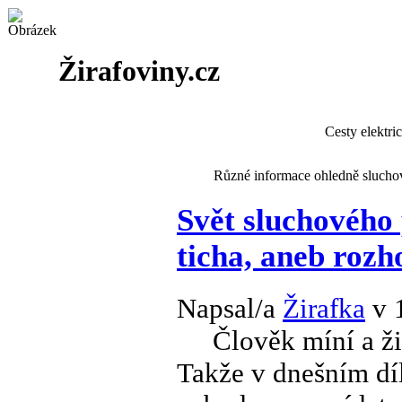
Žirafoviny.cz
Cesty elektri
Různé informace ohledně sluchové
Svět sluchového 
ticha, aneb rozh
Napsal/a
Žirafka
v 
Člověk míní a ži
Takže v dnešním díl