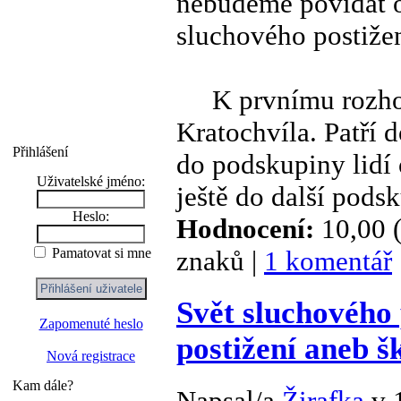
nebudeme povídat o
sluchového postižen
K prvnímu rozhovo
Kratochvíla. Patří d
Přihlášení
do podskupiny lidí
Uživatelské jméno:
ještě do další pods
Heslo:
Hodnocení:
10,00 (
znaků |
1 komentář
Pamatovat si mne
Svět sluchového 
Zapomenuté heslo
postižení aneb š
Nová registrace
Kam dále?
Napsal/a
Žirafka
v 