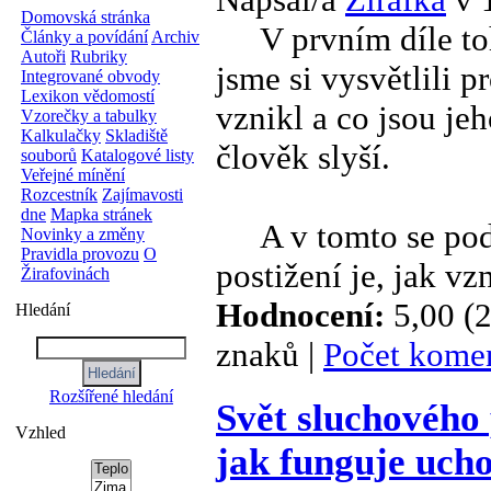
Domovská stránka
V prvním díle toh
Články a povídání
Archiv
Autoři
Rubriky
jsme si vysvětlili p
Integrované obvody
Lexikon vědomostí
vznikl a co jsou je
Vzorečky a tabulky
Kalkulačky
Skladiště
člověk slyší.
souborů
Katalogové listy
Veřejné mínění
Rozcestník
Zajímavosti
dne
Mapka stránek
A v tomto se podív
Novinky a změny
Pravidla provozu
O
postižení je, jak vzn
Žirafovinách
Hodnocení:
5,00 (2
Hledání
znaků |
Počet komen
Rozšířené hledání
Svět sluchového 
Vzhled
jak funguje uch