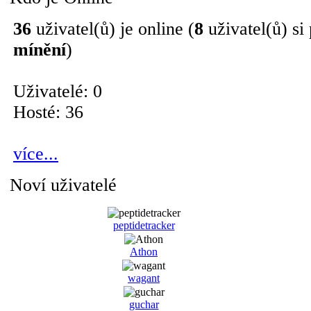
36
uživatel(ů) je online (
8
uživatel(ů) si
mínění
)
Uživatelé: 0
Hosté: 36
více...
Noví uživatelé
peptidetracker
Athon
wagant
guchar