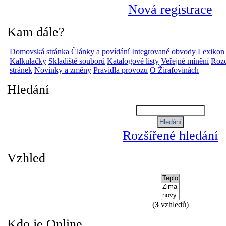
Nová registrace
Kam dále?
Domovská stránka
Články a povídání
Integrované obvody
Lexikon
Kalkulačky
Skladiště souborů
Katalogové listy
Veřejné mínění
Rozc
stránek
Novinky a změny
Pravidla provozu
O Žirafovinách
Hledání
Rozšířené hledání
Vzhled
(
3
vzhledů)
Kdo je Online