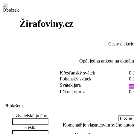
Žirafoviny.cz
Cesty elektri
Opět jedna anketa na aktuální
Křesťanský svátek
0 
Pohanský svátek
0 
Svátek jara
Pěknej opruz
0 
Přihlášení
Uživatelské jméno:
Komentář je vlastnictvím svého autor
Heslo: