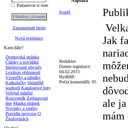
Napsal/a
Pamatovat si mne
Publi
IvanH
Velk
Zapomenuté heslo
Jak f
Nová registrace
Kam dále?
naria
Domovská stránka
Redaktor
môžem
Články a povídání
Datum registrace:
Integrované obvody
04.02.2015
Lexikon vědomostí
nebud
Bydliště:
Vzorečky a tabulky
Počet komentářů:
95
Kalkulačky
Skladiště
dôvod
souborů
Katalogové listy
Veřejné mínění
Rozcestník
Zajímavosti
ale j
dne
Mapka stránek
Novinky a změny
mám c
Pravidla provozu
O
Žirafovinách