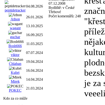
křesť
07.12.2008
04.08.2026
Bydliště:
v České
značn
peptidetracker
Třebové
Počet komentářů:
248
26.01.2026
"křesť
Athon
13.10.2025
wagant
příle
16.09.2025
guchar
nějak
11.03.2025
Bosh666
kultu
07.07.2024
viktor
plodn
19.04.2024
Chlaban
bezsk
16.04.2024
Kubrt
14.04.2024
je za 
Mirek
21.03.2024
POKEC
veeel
Kdo za co může