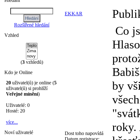
Hledání
Publi
EKKAR
Rozšířené hledání
Co js
Vzhled
Hlaso
proto
(
3
vzhledů)
Babiš
Kdo je Online
by vš
20
uživatel(ů) je online (
5
uživatel(ů) si prohlíží
Veřejné mínění
)
všech
Uživatelé: 0
"svát
Hosté: 20
více...
roky.
Noví uživatelé
Dost toho napovídá
Datum registrace: