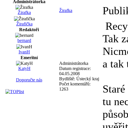
Administrátorka
Publi
Žirafka
Žirafka
Recy
Žirafička
Redaktoři
Tak z
bernard
Nicmé
IvanH
Emeritní
a tak
Administrátorka
KatyH
Datum registrace:
04.05.2008
Bydliště:
Ústecký kraj
Doporučte nás
Počet komentářů:
Staré
1263
tu ne
působ
uvěři