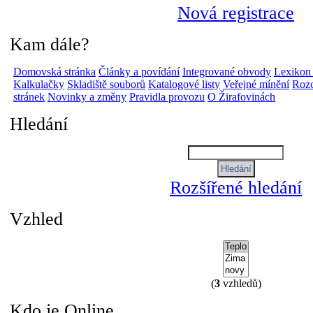
Nová registrace
Kam dále?
Domovská stránka
Články a povídání
Integrované obvody
Lexikon
Kalkulačky
Skladiště souborů
Katalogové listy
Veřejné mínění
Rozc
stránek
Novinky a změny
Pravidla provozu
O Žirafovinách
Hledání
Rozšířené hledání
Vzhled
(
3
vzhledů)
Kdo je Online