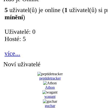
5
uživatel(ů) je online (
1
uživatel(ů) si p
mínění
)
Uživatelé: 0
Hosté: 5
více...
Noví uživatelé
peptidetracker
Athon
wagant
guchar