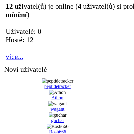
12
uživatel(ů) je online (
4
uživatel(ů) si pro
mínění
)
Uživatelé: 0
Hosté: 12
více...
Noví uživatelé
peptidetracker
Athon
wagant
guchar
Bosh666