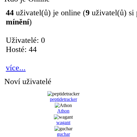
44
uživatel(ů) je online (
9
uživatel(ů) si
mínění
)
Uživatelé: 0
Hosté: 44
více...
Noví uživatelé
peptidetracker
Athon
wagant
guchar