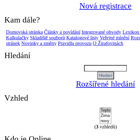
Nová registrace
Kam dále?
Domovská stránka
Články a povídání
Integrované obvody
Lexikon
Kalkulačky
Skladiště souborů
Katalogové listy
Veřejné mínění
Rozc
stránek
Novinky a změny
Pravidla provozu
O Žirafovinách
Hledání
Rozšířené hledání
Vzhled
(
3
vzhledů)
Kdo je Online