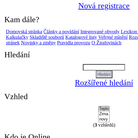
Nová registrace
Kam dále?
Domovská stránka
Články a povídání
Integrované obvody
Lexikon
Kalkulačky
Skladiště souborů
Katalogové listy
Veřejné mínění
Rozc
stránek
Novinky a změny
Pravidla provozu
O Žirafovinách
Hledání
Rozšířené hledání
Vzhled
(
3
vzhledů)
Kdo je Online