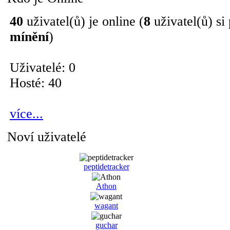
40
uživatel(ů) je online (
8
uživatel(ů) si
mínění
)
Uživatelé: 0
Hosté: 40
více...
Noví uživatelé
peptidetracker
Athon
wagant
guchar