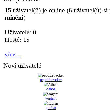
15
uživatel(ů) je online (
6
uživatel(ů) si
mínění
)
Uživatelé: 0
Hosté: 15
více...
Noví uživatelé
peptidetracker
Athon
wagant
guchar