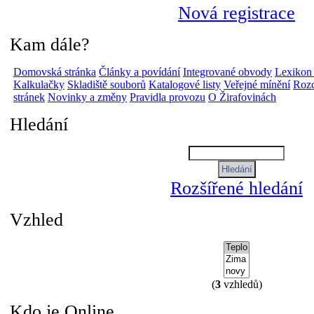
Nová registrace
Kam dále?
Domovská stránka
Články a povídání
Integrované obvody
Lexikon
Kalkulačky
Skladiště souborů
Katalogové listy
Veřejné mínění
Rozc
stránek
Novinky a změny
Pravidla provozu
O Žirafovinách
Hledání
Rozšířené hledání
Vzhled
(
3
vzhledů)
Kdo je Online