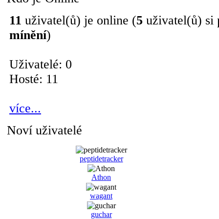
11
uživatel(ů) je online (
5
uživatel(ů) si
mínění
)
Uživatelé: 0
Hosté: 11
více...
Noví uživatelé
peptidetracker
Athon
wagant
guchar