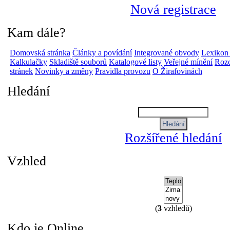
Nová registrace
Kam dále?
Domovská stránka
Články a povídání
Integrované obvody
Lexikon
Kalkulačky
Skladiště souborů
Katalogové listy
Veřejné mínění
Rozc
stránek
Novinky a změny
Pravidla provozu
O Žirafovinách
Hledání
Rozšířené hledání
Vzhled
(
3
vzhledů)
Kdo je Online