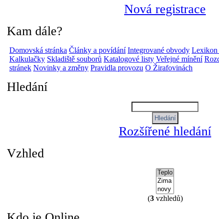
Nová registrace
Kam dále?
Domovská stránka
Články a povídání
Integrované obvody
Lexikon
Kalkulačky
Skladiště souborů
Katalogové listy
Veřejné mínění
Rozc
stránek
Novinky a změny
Pravidla provozu
O Žirafovinách
Hledání
Rozšířené hledání
Vzhled
(
3
vzhledů)
Kdo je Online