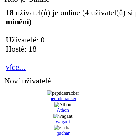
18
uživatel(ů) je online (
4
uživatel(ů) si
mínění
)
Uživatelé: 0
Hosté: 18
více...
Noví uživatelé
peptidetracker
Athon
wagant
guchar