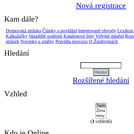
Nová registrace
Kam dále?
Domovská stránka
Články a povídání
Integrované obvody
Lexikon
Kalkulačky
Skladiště souborů
Katalogové listy
Veřejné mínění
Rozc
stránek
Novinky a změny
Pravidla provozu
O Žirafovinách
Hledání
Rozšířené hledání
Vzhled
(
3
vzhledů)
Kdo je Online