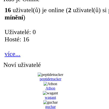
16
uživatel(ů) je online (
2
uživatel(ů) si
mínění
)
Uživatelé: 0
Hosté: 16
více...
Noví uživatelé
peptidetracker
Athon
wagant
guchar