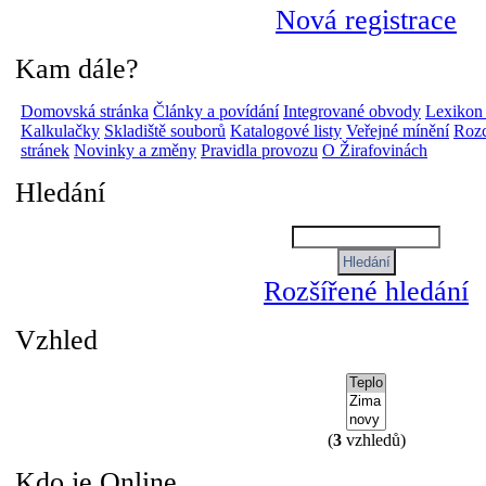
Nová registrace
Kam dále?
Domovská stránka
Články a povídání
Integrované obvody
Lexikon
Kalkulačky
Skladiště souborů
Katalogové listy
Veřejné mínění
Rozc
stránek
Novinky a změny
Pravidla provozu
O Žirafovinách
Hledání
Rozšířené hledání
Vzhled
(
3
vzhledů)
Kdo je Online