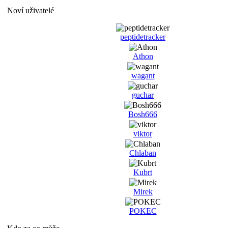
Noví uživatelé
peptidetracker
Athon
wagant
guchar
Bosh666
viktor
Chlaban
Kubrt
Mirek
POKEC