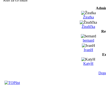
Kdo za co může
Admin
Žirafka
Žirafička
Re
bernard
IvanH
Em
KatyH
Dopo