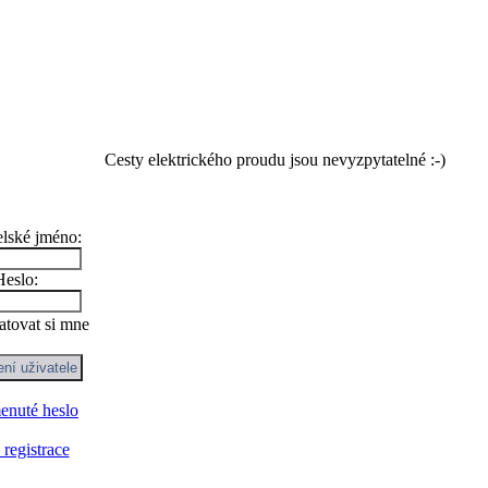
Cesty elektrického proudu jsou nevyzpytatelné :-)
elské jméno:
Heslo:
tovat si mne
nuté heslo
registrace