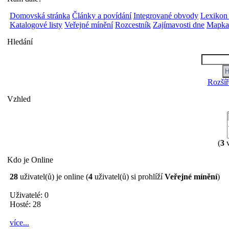
Domovská stránka
Články a povídání
Integrované obvody
Lexikon
Katalogové listy
Veřejné mínění
Rozcestník
Zajímavosti dne
Mapka 
Hledání
Rozšíř
Vzhled
(
3
v
Kdo je Online
28
uživatel(ů) je online (
4
uživatel(ů) si prohlíží
Veřejné mínění
)
Uživatelé: 0
Hosté: 28
více...