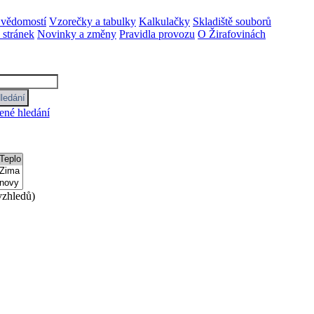
 vědomostí
Vzorečky a tabulky
Kalkulačky
Skladiště souborů
stránek
Novinky a změny
Pravidla provozu
O Žirafovinách
ené hledání
zhledů)