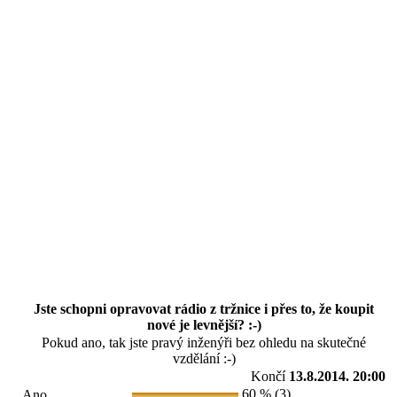
Jste schopni opravovat rádio z tržnice i přes to, že koupit
nové je levnější? :-)
Pokud ano, tak jste pravý inženýři bez ohledu na skutečné
vzdělání :-)
Končí
13.8.2014. 20:00
60 % (3)
Ano