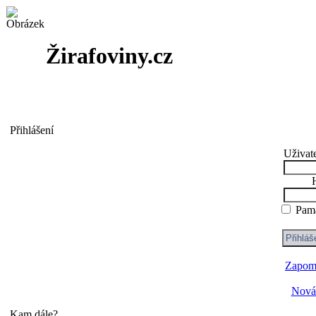
Žirafoviny.cz
Přihlášení
Uživat
Pama
Zapome
Nová 
Kam dále?