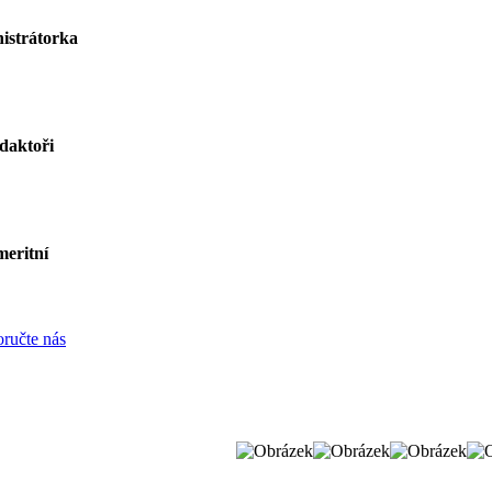
istrátorka
daktoři
eritní
ručte nás