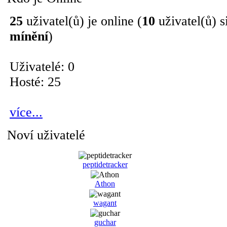
25
uživatel(ů) je online (
10
uživatel(ů) s
mínění
)
Uživatelé: 0
Hosté: 25
více...
Noví uživatelé
peptidetracker
Athon
wagant
guchar