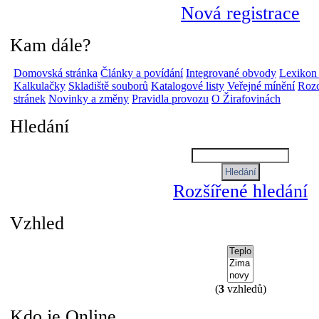
Nová registrace
Kam dále?
Domovská stránka
Články a povídání
Integrované obvody
Lexikon
Kalkulačky
Skladiště souborů
Katalogové listy
Veřejné mínění
Rozc
stránek
Novinky a změny
Pravidla provozu
O Žirafovinách
Hledání
Rozšířené hledání
Vzhled
(
3
vzhledů)
Kdo je Online