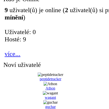
9
uživatel(ů) je online (
2
uživatel(ů) si p
mínění
)
Uživatelé: 0
Hosté: 9
více...
Noví uživatelé
peptidetracker
Athon
wagant
guchar