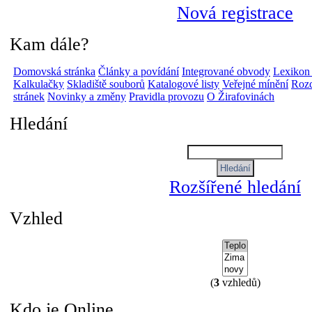
Nová registrace
Kam dále?
Domovská stránka
Články a povídání
Integrované obvody
Lexikon
Kalkulačky
Skladiště souborů
Katalogové listy
Veřejné mínění
Rozc
stránek
Novinky a změny
Pravidla provozu
O Žirafovinách
Hledání
Rozšířené hledání
Vzhled
(
3
vzhledů)
Kdo je Online