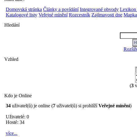
Domovská stránka
Články a povídání
Integrované obvody
Lexikon
Katalogové listy
Veřejné mínění
Rozcestník
Zajímavosti dne
Mapka 
Hledání
Rozšíř
Vzhled
(
3
v
Kdo je Online
34
uživatel(ů) je online (
7
uživatel(ů) si prohlíží
Veřejné mínění
)
Uživatelé: 0
Hosté: 34
více...