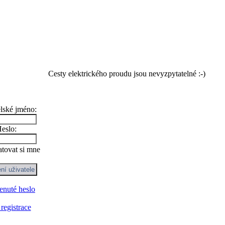
Cesty elektrického proudu jsou nevyzpytatelné :-)
lské jméno:
eslo:
tovat si mne
nuté heslo
registrace