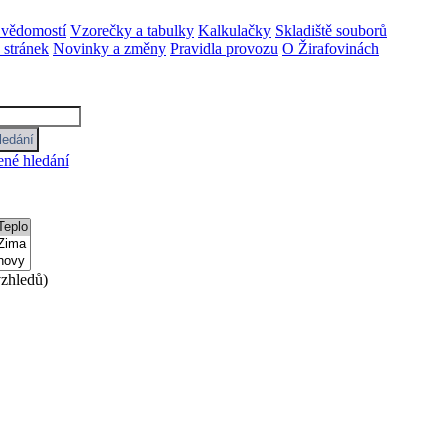
 vědomostí
Vzorečky a tabulky
Kalkulačky
Skladiště souborů
stránek
Novinky a změny
Pravidla provozu
O Žirafovinách
ené hledání
zhledů)