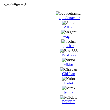
Noví uživatelé
peptidetracker
Athon
wagant
guchar
Bosh666
viktor
Chlaban
Kubrt
Mirek
POKEC