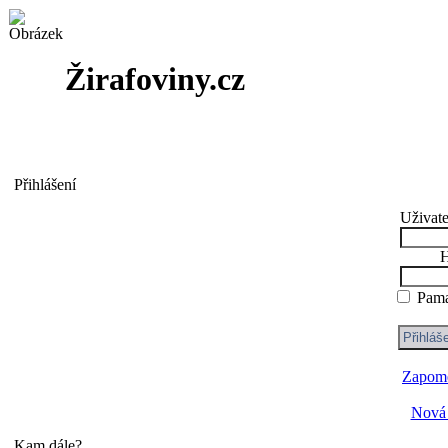
Žirafoviny.cz
Přihlášení
Uživate
H
Pama
Zapome
Nová 
Kam dále?