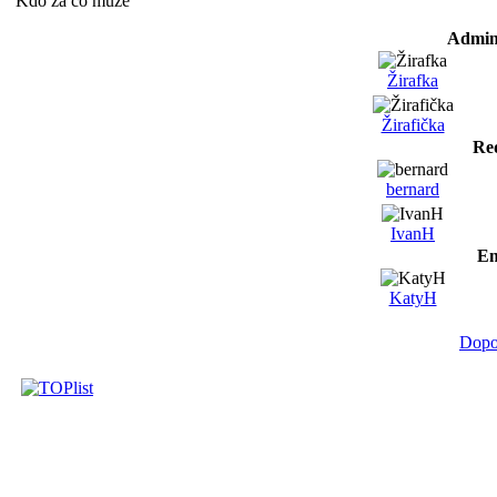
Kdo za co může
Admin
Žirafka
Žirafička
Re
bernard
IvanH
Em
KatyH
Dopo