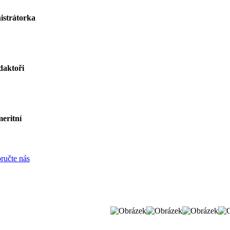
istrátorka
daktoři
eritní
ručte nás