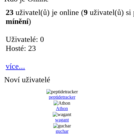
23
uživatel(ů) je online (
9
uživatel(ů) si
mínění
)
Uživatelé: 0
Hosté: 23
více...
Noví uživatelé
peptidetracker
Athon
wagant
guchar