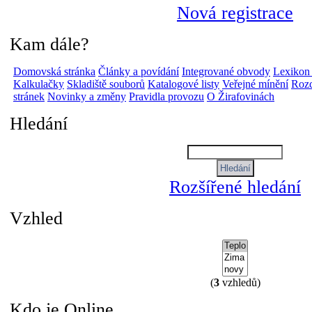
Nová registrace
Kam dále?
Domovská stránka
Články a povídání
Integrované obvody
Lexikon
Kalkulačky
Skladiště souborů
Katalogové listy
Veřejné mínění
Rozc
stránek
Novinky a změny
Pravidla provozu
O Žirafovinách
Hledání
Rozšířené hledání
Vzhled
(
3
vzhledů)
Kdo je Online