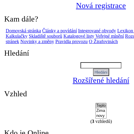
Nová registrace
Kam dále?
Domovská stránka
Články a povídání
Integrované obvody
Lexikon
Kalkulačky
Skladiště souborů
Katalogové listy
Veřejné mínění
Rozc
stránek
Novinky a změny
Pravidla provozu
O Žirafovinách
Hledání
Rozšířené hledání
Vzhled
(
3
vzhledů)
Kdo je Online