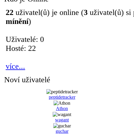
22
uživatel(ů) je online (
3
uživatel(ů) si
mínění
)
Uživatelé: 0
Hosté: 22
více...
Noví uživatelé
peptidetracker
Athon
wagant
guchar