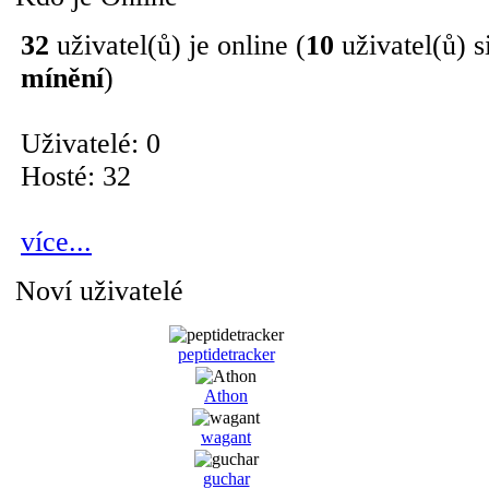
32
uživatel(ů) je online (
10
uživatel(ů) s
mínění
)
Uživatelé: 0
Hosté: 32
více...
Noví uživatelé
peptidetracker
Athon
wagant
guchar