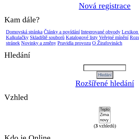
Nová registrace
Kam dále?
Domovská stránka
Články a povídání
Integrované obvody
Lexikon
Kalkulačky
Skladiště souborů
Katalogové listy
Veřejné mínění
Rozc
stránek
Novinky a změny
Pravidla provozu
O Žirafovinách
Hledání
Rozšířené hledání
Vzhled
(
3
vzhledů)
Kdo je Online