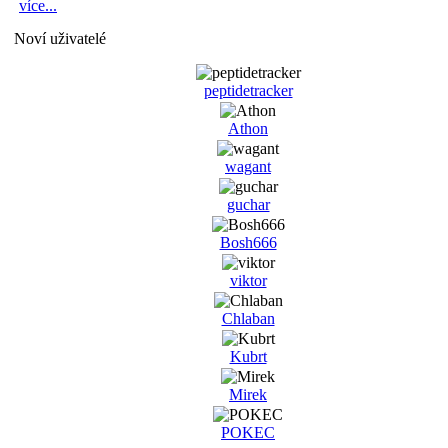
více...
Noví uživatelé
peptidetracker
Athon
wagant
guchar
Bosh666
viktor
Chlaban
Kubrt
Mirek
POKEC