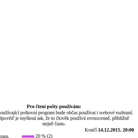
Pro čtení pošty používám:
 používající poštovní program bude občas používat i webové rozhraní.
dpověď je myšlená tak, že to člověk používá rovnocenně, přibližně
stejně často.
Končí
14.12.2015. 20:00
20 % (2)
gram.