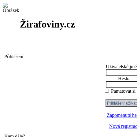
Žirafoviny.cz
Přihlášení
Uživatelské jmé
Heslo:
Pamatovat si
Zapomenuté he
Nová registra
Kam dále?