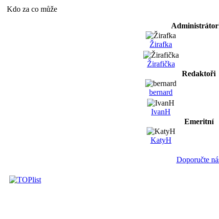
Kdo za co může
Administráto
Žirafka
Žirafička
Redaktoři
bernard
IvanH
Emeritní
KatyH
Doporučte ná