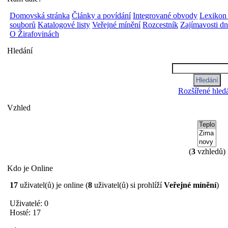
Domovská stránka
Články a povídání
Integrované obvody
Lexikon
souborů
Katalogové listy
Veřejné mínění
Rozcestník
Zajímavosti d
O Žirafovinách
Hledání
Rozšířené hled
Vzhled
(
3
vzhledů)
Kdo je Online
17
uživatel(ů) je online (
8
uživatel(ů) si prohlíží
Veřejné mínění
)
Uživatelé: 0
Hosté: 17