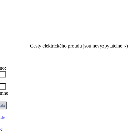
Cesty elektrického proudu jsou nevyzpytatelné :-)
no:
 mne
slo
ce