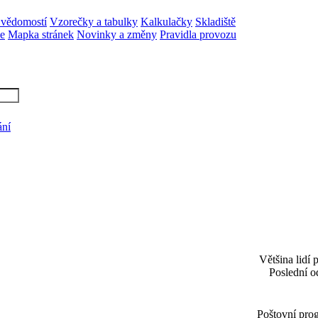
 vědomostí
Vzorečky a tabulky
Kalkulačky
Skladiště
ne
Mapka stránek
Novinky a změny
Pravidla provozu
ání
Většina lidí
Poslední o
Poštovní pro