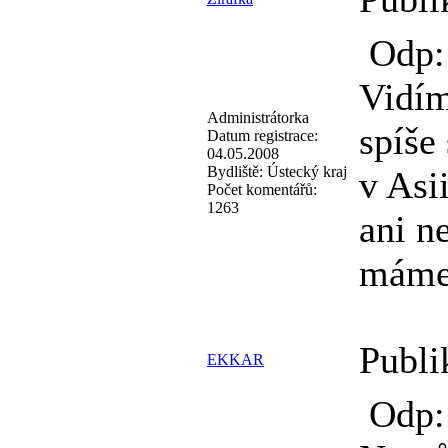
Odp: 
Vidím
Administrátorka
spíše
Datum registrace:
04.05.2008
Bydliště:
Ústecký kraj
v Asi
Počet komentářů:
1263
ani n
máme
Publi
EKKAR
Odp: 