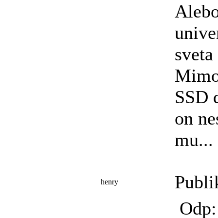
Alebo
unive
sveta 
Mimo
SSD d
on ne
mu...
Publi
henry
Odp: 