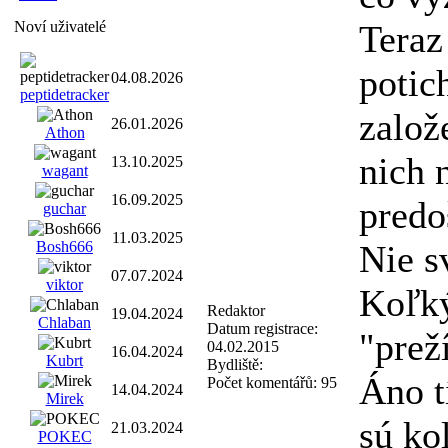
Noví uživatelé
Teraz
potich
04.08.2026
peptidetracker
založ
26.01.2026
Athon
nich 
13.10.2025
wagant
16.09.2025
predo
guchar
11.03.2025
Bosh666
Nie s
07.07.2024
viktor
Koľký
Redaktor
19.04.2024
Chlaban
Datum registrace:
"prež
04.02.2015
16.04.2024
Kubrt
Bydliště:
Áno t
Počet komentářů:
95
14.04.2024
Mirek
sú ko
21.03.2024
POKEC