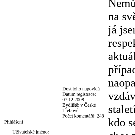
Nemůž
na sv
já js
respe
aktuá
přípa
naopa
Dost toho napovídá
vzdáv
Datum registrace:
07.12.2008
Bydliště:
v České
stale
Třebové
Počet komentářů:
248
kdo s
Přihlášení
Uživatelské jméno: