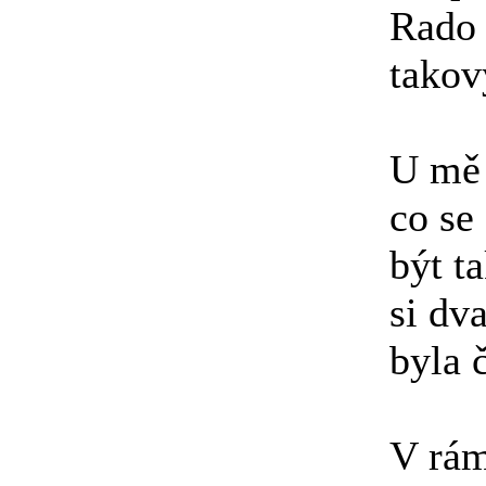
Rado 
takov
U mě 
co se
být t
si dv
byla 
V rám