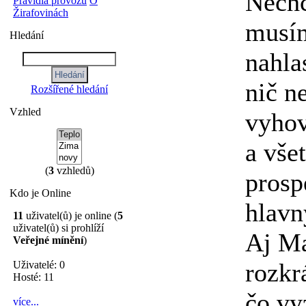
Nechc
Pravidla provozu
O
Žirafovinách
musím
Hledání
nahla
nič n
Rozšířené hledání
Vzhled
vyhov
a vše
(
3
vzhledů)
prosp
Kdo je Online
hlavn
11
uživatel(ů) je online (
5
uživatel(ů) si prohlíží
Aj Ma
Veřejné mínění
)
rozkr
Uživatelé: 0
Hosté: 11
čo vy
více...