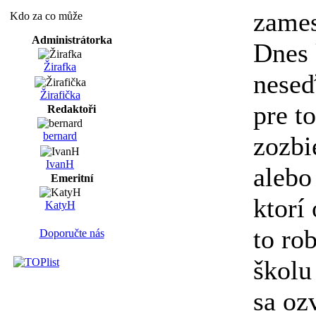
zames
Kdo za co může
Administrátorka
Dnes 
Žirafka
neseď
Žirafička
pre to
Redaktoři
bernard
zozbi
IvanH
alebo
Emeritní
ktorí
KatyH
to ro
Doporučte nás
školu
sa ozv