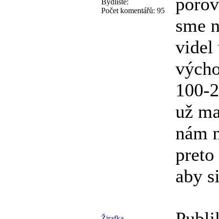
porov
Bydliště:
Počet komentářů:
95
sme 
videl
výcho
100-2
už ma
nám n
preto
aby s
Publi
Žirafka