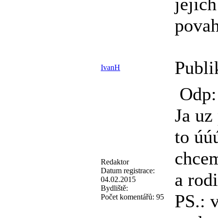
jejic
povah
Publi
IvanH
Odp: 
Ja uz
to úú
chcem
Redaktor
Datum registrace:
a rod
04.02.2015
Bydliště:
PS.: 
Počet komentářů:
95