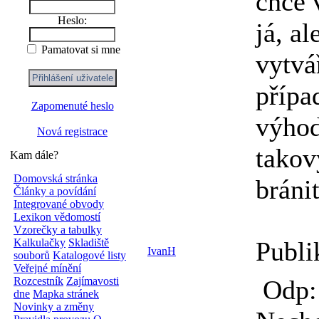
chce 
Heslo:
já, a
Pamatovat si mne
vytvá
přípa
Zapomenuté heslo
výhod
Nová registrace
takov
Kam dále?
Domovská stránka
bránit
Články a povídání
Integrované obvody
Lexikon vědomostí
Vzorečky a tabulky
Kalkulačky
Skladiště
Publi
IvanH
souborů
Katalogové listy
Veřejné mínění
Rozcestník
Zajímavosti
Odp: 
dne
Mapka stránek
Novinky a změny