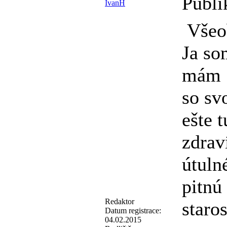
Publi
IvanH
Všeo
Ja so
mám "
so sv
ešte 
zdrav
útuln
pitnú
Redaktor
staro
Datum registrace:
04.02.2015