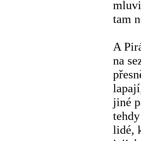
mluvi
tam n
A Pir
na se
přesn
lapaj
jiné p
tehdy
lidé, 