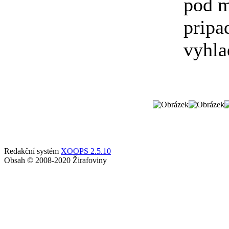
pod m
pripa
vyhla
Redakční systém
XOOPS 2.5.10
Obsah © 2008-2020 Žirafoviny