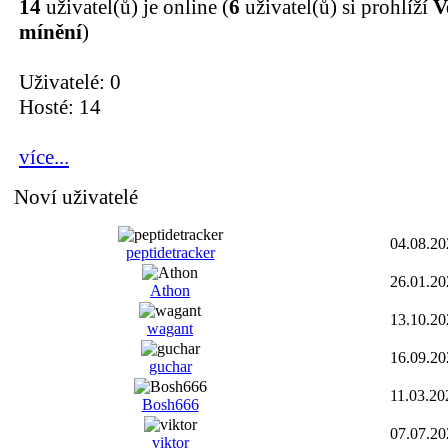
14
uživatel(ů) je online (
6
uživatel(ů) si prohlíží
V
mínění
)
Uživatelé: 0
Hosté: 14
více...
Noví uživatelé
04.08.20
peptidetracker
26.01.20
Athon
13.10.20
wagant
16.09.20
guchar
11.03.20
Bosh666
07.07.20
viktor