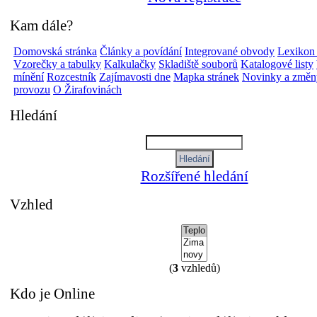
Kam dále?
Domovská stránka
Články a povídání
Integrované obvody
Lexikon
Vzorečky a tabulky
Kalkulačky
Skladiště souborů
Katalogové listy
mínění
Rozcestník
Zajímavosti dne
Mapka stránek
Novinky a změn
provozu
O Žirafovinách
Hledání
Rozšířené hledání
Vzhled
(
3
vzhledů)
Kdo je Online