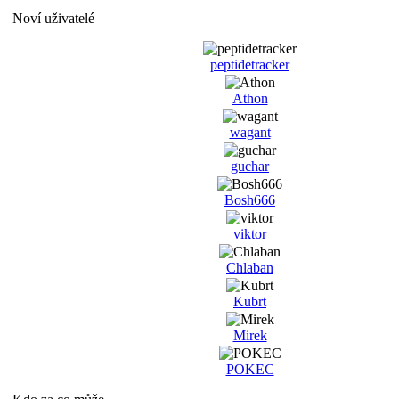
Noví uživatelé
peptidetracker
Athon
wagant
guchar
Bosh666
viktor
Chlaban
Kubrt
Mirek
POKEC