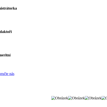
istrátorka
daktoři
eritní
ručte nás