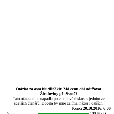
Otázka za osm bludišťáků: Má cenu dál udržovat
Žirafoviny při životě?
Tato otázka mne napadla po emailové diskusi s jedním ze
zdejších čtenářů. Docela by mne zajímal názor i dalších.
Končí
20.10.2016. 6:00
100 % (7)
Ano