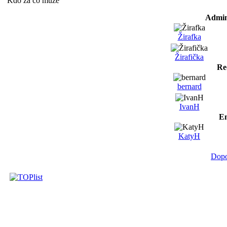
Kdo za co může
Admin
Žirafka
Žirafička
Re
bernard
IvanH
Em
KatyH
Dopo