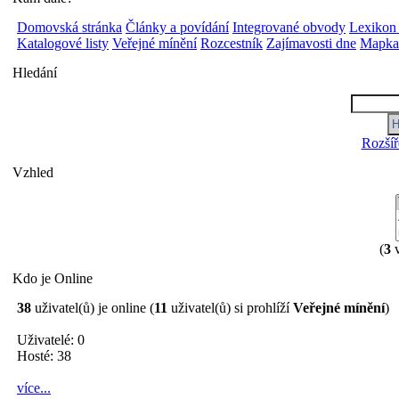
Domovská stránka
Články a povídání
Integrované obvody
Lexikon
Katalogové listy
Veřejné mínění
Rozcestník
Zajímavosti dne
Mapka 
Hledání
Rozšíř
Vzhled
(
3
v
Kdo je Online
38
uživatel(ů) je online (
11
uživatel(ů) si prohlíží
Veřejné mínění
)
Uživatelé: 0
Hosté: 38
více...