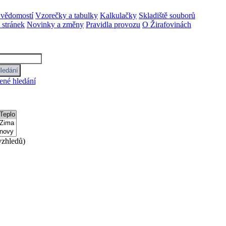
 vědomostí
Vzorečky a tabulky
Kalkulačky
Skladiště souborů
stránek
Novinky a změny
Pravidla provozu
O Žirafovinách
ené hledání
zhledů)