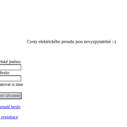
Cesty elektrického proudu jsou nevyzpytatelné :-)
elské jméno:
Heslo:
tovat si mne
nuté heslo
registrace