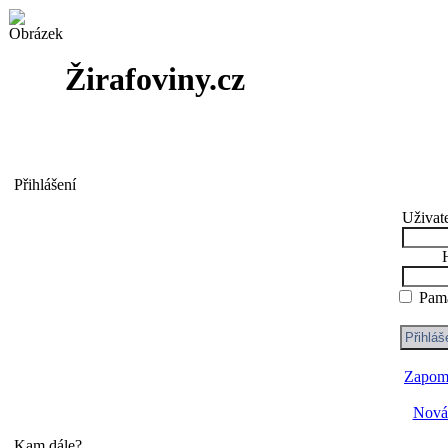
Žirafoviny.cz
Přihlášení
Uživat
Pama
Zapome
Nová 
Kam dále?