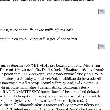
nulost, takže chápu, že někdo může být rozladěn.
nutí u nich cokoli kupovat či si jich vůbec všímat.
ýma výstupama (SN/MH)74141 pro buzení digitronů. Měl je tam
o se mi riskovat nechtělo. Další stánek - Ukrajinec, věci evidentně
12 poloh chtěl 300,- českejch, vedle toho vysílací triody do DV-SV
inimálně pro 2 stánky zabíral vetešník s nabídkou doslova ode zdi
 barevný nitě a šicí stroje, jediný v čem byla nějaká elektronika
yla na ploše minimálně 4 dalších stánků rozložená veteš k
ych na RADIOAMATÉRSKÝ burze skutečně bez problémů dokázal
se tam daly koupit věci z nevyužitejch zásob, sice starý, ale nikdy
 3, jinak zbytek veškerá možná veteš, kterou bylo možný
ejrůznější "číňanský" rádia a radiokazeťáky, sem-tam někdo měl
 tam měl Telefunken z roku 1939 a asi 2 poválečný český kousky, u