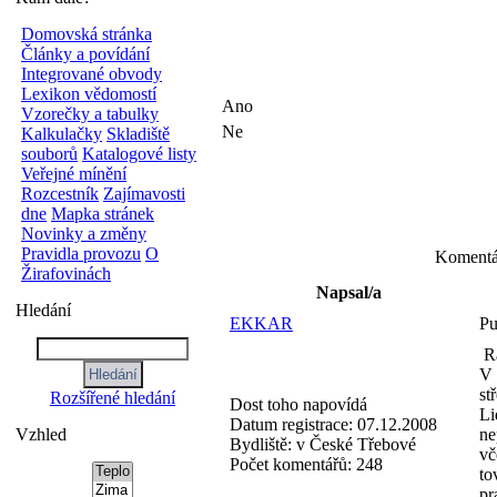
Domovská stránka
Články a povídání
Integrované obvody
Lexikon vědomostí
Ano
Vzorečky a tabulky
Ne
Kalkulačky
Skladiště
souborů
Katalogové listy
Veřejné mínění
Rozcestník
Zajímavosti
dne
Mapka stránek
Novinky a změny
Pravidla provozu
O
Komentář
Žirafovinách
Napsal/a
Hledání
EKKAR
Pu
Ra
V 
st
Rozšířené hledání
Dost toho napovídá
Li
Datum registrace:
07.12.2008
Vzhled
ne
Bydliště:
v České Třebové
vč
Počet komentářů:
248
to
pr