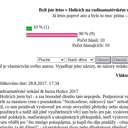
Byli jste letos v Holicích na radioamatérském 
Já letos poprvé ano a bylo to moc príma :-
10 % (1)
90 % (9)
Počet hlasů: 10
Počet hlasujících: 10
 je vlastnictvím svého autora. Vyjadřuje jeho názory, ne názory redak
Vlákn
blikováno dne:
28.8.2017. 17:34
dioamatérské setkání & burza Holice 2017
Holicích jsem byl - a zas hooodně dlouho tam nepojedu. Podporovat vet
řelit za mastnou cenu s poznámkou "Nezkoušeno, nálezový stav" neho
dí, co tam prodávali vysloveně jen svoje nevyužitý přebytky nebo skou
použitejch a tudíž dál plně využitelnejch věcí tam bylo jen pár, vyslove
etně polskejch, maďarskejch a ukrajinskejch překupníků, kteří vysloven
varu věděli jen "éto mnógo pokupájetsa, ja kupíl éto dlja pradážy - céna 
adaváju za éti ďéngi!" - vícepolohovej dvou nebo třípaketovej přepínač 