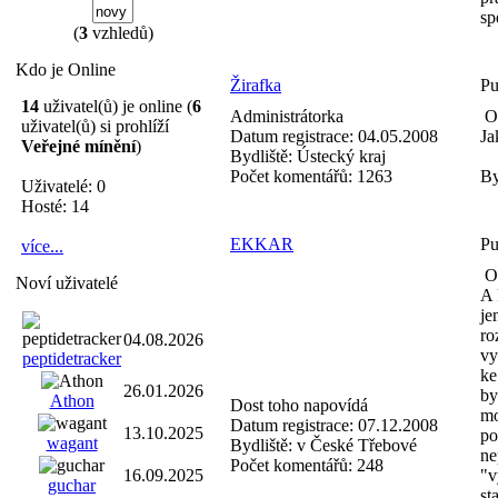
sp
(
3
vzhledů)
Kdo je Online
Žirafka
Pu
14
uživatel(ů) je online (
6
Administrátorka
Od
uživatel(ů) si prohlíží
Datum registrace:
04.05.2008
Ja
Veřejné mínění
)
Bydliště:
Ústecký kraj
Počet komentářů:
1263
By
Uživatelé: 0
Hosté: 14
EKKAR
Pu
více...
Od
Noví uživatelé
A 
je
ro
04.08.2026
vy
peptidetracker
ke
26.01.2026
by
Athon
Dost toho napovídá
mo
Datum registrace:
07.12.2008
13.10.2025
po
wagant
Bydliště:
v České Třebové
ne
Počet komentářů:
248
16.09.2025
"v
guchar
st