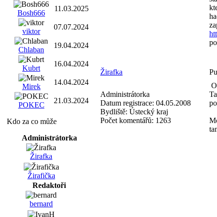
kt
11.03.2025
Bosh666
ha
za
07.07.2024
viktor
ht
po
19.04.2024
Chlaban
16.04.2024
Kubrt
Žirafka
Pu
14.04.2024
Od
Mirek
Administrátorka
Ta
21.03.2024
Datum registrace:
04.05.2008
po
POKEC
Bydliště:
Ústecký kraj
Počet komentářů:
1263
Mo
Kdo za co může
ta
Administrátorka
Žirafka
Žirafička
Redaktoři
bernard