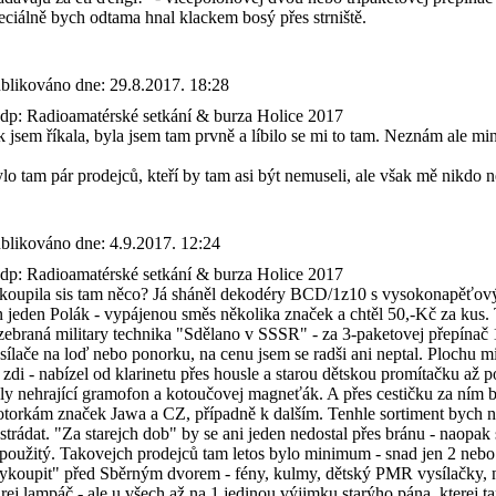
eciálně bych odtama hnal klackem bosý přes strniště.
blikováno dne:
29.8.2017. 18:28
p: Radioamatérské setkání & burza Holice 2017
k jsem říkala, byla jsem tam prvně a líbilo se mi to tam. Neznám ale mi
lo tam pár prodejců, kteří by tam asi být nemuseli, ale však mě nikdo ne
blikováno dne:
4.9.2017. 12:24
p: Radioamatérské setkání & burza Holice 2017
koupila sis tam něco? Já sháněl dekodéry BCD/1z10 s vysokonapěťov
n jeden Polák - vypájenou směs několika značek a chtěl 50,-Kč za kus. T
zebraná military technika "Sdělano v SSSR" - za 3-paketovej přepínač 
sílače na loď nebo ponorku, na cenu jsem se radši ani neptal. Plochu m
 zdi - nabízel od klarinetu přes housle a starou dětskou promítačku až po
ly nehrající gramofon a kotoučovej magneťák. A přes cestičku za ním b
torkám značek Jawa a CZ, případně k dalším. Tenhle sortiment b
strádat. "Za starejch dob" by se ani jeden nedostal přes bránu - naopak 
použitý. Takovejch prodejců tam letos bylo minimum - snad jen 2 nebo
ykoupit" před Sběrným dvorem - fény, kulmy, dětský PMR vysílačky, n
arej lampáč - ale u všech až na 1 jedinou výjimku starýho pána, kterej