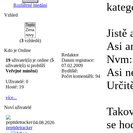
kategó
Rozšířené hledání
Vzhled
Jistě
(
3
vzhledů)
Asi a
Kdo je Online
Redaktor
Nvm:
19
uživatel(ů) je online (
5
Datum registrace:
uživatel(ů) si prohlíží
07.02.2009
Asi n
Veřejné mínění
)
Bydliště:
Počet komentářů:
94
Uživatelé: 0
Určit
Hosté: 19
více...
Noví uživatelé
Takov
se ho
04.08.2026
peptidetracker