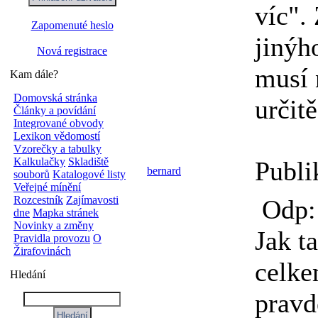
víc".
Zapomenuté heslo
jinýh
Nová registrace
musí 
Kam dále?
Domovská stránka
určit
Články a povídání
Integrované obvody
Lexikon vědomostí
Vzorečky a tabulky
Kalkulačky
Skladiště
Publi
bernard
souborů
Katalogové listy
Veřejné mínění
Rozcestník
Zajímavosti
Odp: 
dne
Mapka stránek
Novinky a změny
Jak t
Pravidla provozu
O
Žirafovinách
celke
Hledání
pravd