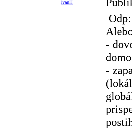
Publi
IvanH
Odp: 
Aleb
- dov
domo
- zap
(loká
globá
prisp
posti