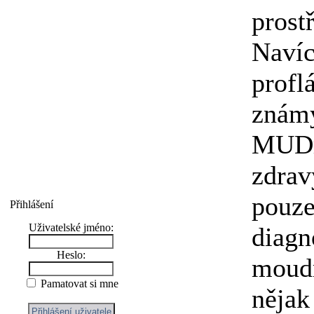
prostř
Navíc
profl
známý
MUDr.
zdrav
pouze
Přihlášení
Uživatelské jméno:
diagn
Heslo:
moudr
Pamatovat si mne
nějak