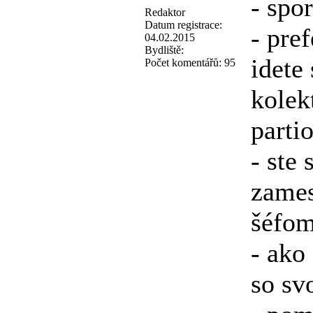
- spo
Redaktor
Datum registrace:
- pre
04.02.2015
Bydliště:
idete
Počet komentářů:
95
kolek
parti
- ste
zames
šéfo
- ako 
so sv