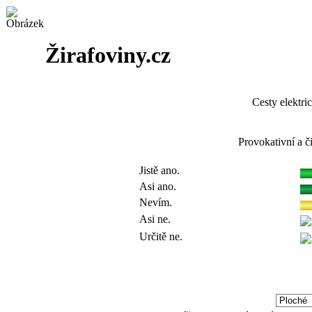
Žirafoviny.cz
Cesty elektri
Provokativní a č
Jistě ano.
Asi ano.
Nevím.
Asi ne.
Určitě ne.