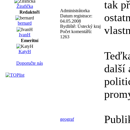
tak p
Žirafička
Administrátorka
Redaktoři
ostat
Datum registrace:
04.05.2008
bernard
Bydliště:
Ústecký kraj
vlast
Počet komentářů:
IvanH
1263
Emeritní
KatyH
Teďka
Doporučte nás
další
politi
promy
Publi
geograf