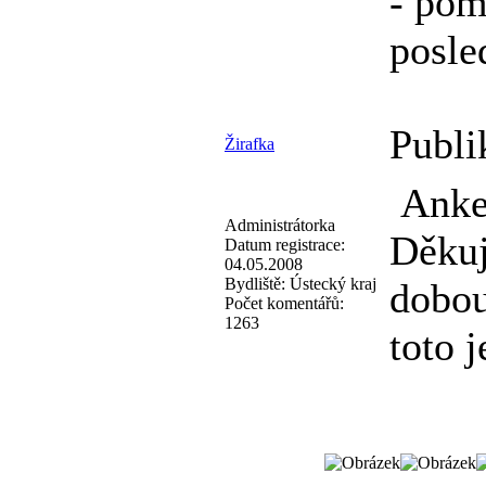
- pom
posle
Publi
Žirafka
Anke
Administrátorka
Děkuj
Datum registrace:
04.05.2008
Bydliště:
Ústecký kraj
dobou
Počet komentářů:
1263
toto 