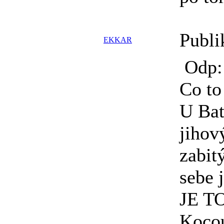
Publi
EKKAR
Odp: 
Co to
U Bat
jihov
zabit
sebe 
JE T
Kocou