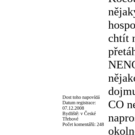
nějak
hospo
chtít
přetá
NENO
nějak
dojmu
Dost toho napovídá
CO n
Datum registrace:
07.12.2008
Bydliště:
v České
napro
Třebové
Počet komentářů:
248
okoln