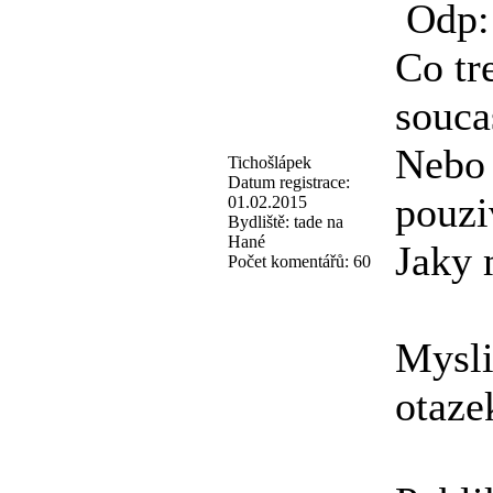
Odp: 
Co tr
souca
Nebo 
Tichošlápek
Datum registrace:
pouzi
01.02.2015
Bydliště:
tade na
Hané
Jaky 
Počet komentářů:
60
Mysli
otaze