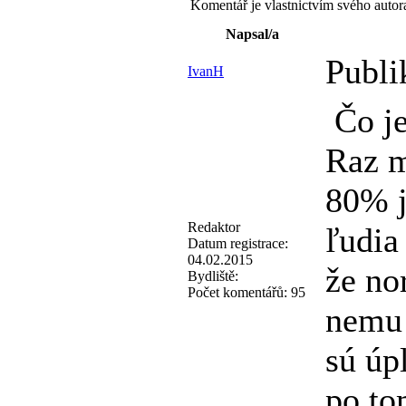
Komentář je vlastnictvím svého autor
Napsal/a
Publi
IvanH
Čo je
Raz m
80% j
Redaktor
ľudia
Datum registrace:
04.02.2015
že no
Bydliště:
Počet komentářů:
95
nemu 
sú úp
po to