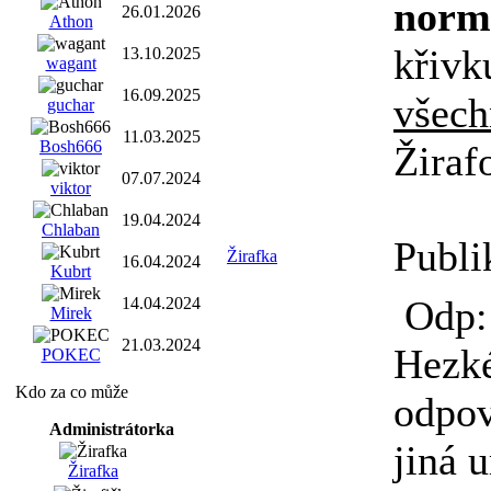
norm
26.01.2026
Athon
křivk
13.10.2025
wagant
16.09.2025
všec
guchar
11.03.2025
Bosh666
Žiraf
07.07.2024
viktor
19.04.2024
Chlaban
Publi
Žirafka
16.04.2024
Kubrt
Odp: 
14.04.2024
Mirek
21.03.2024
Hezk
POKEC
Kdo za co může
odpov
Administrátorka
jiná 
Žirafka