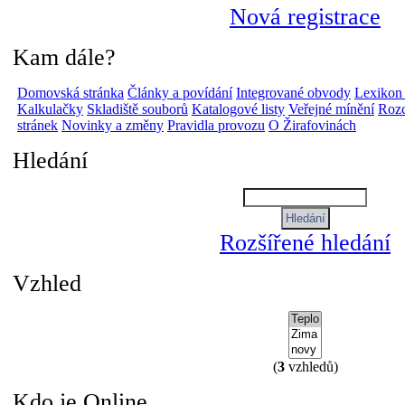
Nová registrace
Kam dále?
Domovská stránka
Články a povídání
Integrované obvody
Lexikon
Kalkulačky
Skladiště souborů
Katalogové listy
Veřejné mínění
Rozc
stránek
Novinky a změny
Pravidla provozu
O Žirafovinách
Hledání
Rozšířené hledání
Vzhled
(
3
vzhledů)
Kdo je Online