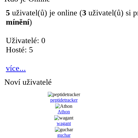
5
uživatel(ů) je online (
3
uživatel(ů) si p
mínění
)
Uživatelé: 0
Hosté: 5
více...
Noví uživatelé
peptidetracker
Athon
wagant
guchar