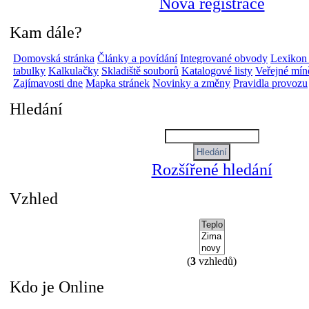
Nová registrace
Kam dále?
Domovská stránka
Články a povídání
Integrované obvody
Lexikon
tabulky
Kalkulačky
Skladiště souborů
Katalogové listy
Veřejné mín
Zajímavosti dne
Mapka stránek
Novinky a změny
Pravidla provozu
Hledání
Rozšířené hledání
Vzhled
(
3
vzhledů)
Kdo je Online