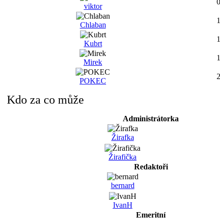
viktor
Chlaban
Kubrt
Mirek
POKEC
Kdo za co může
Administrátorka
Žirafka
Žirafička
Redaktoři
bernard
IvanH
Emeritní