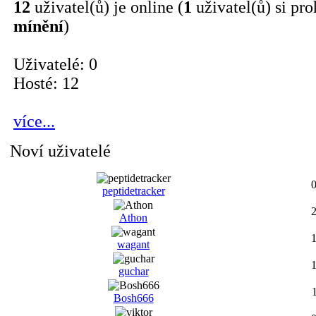
12
uživatel(ů) je online (
1
uživatel(ů) si pro
mínění
)
Uživatelé: 0
Hosté: 12
více...
Noví uživatelé
peptidetracker
Athon
wagant
guchar
Bosh666