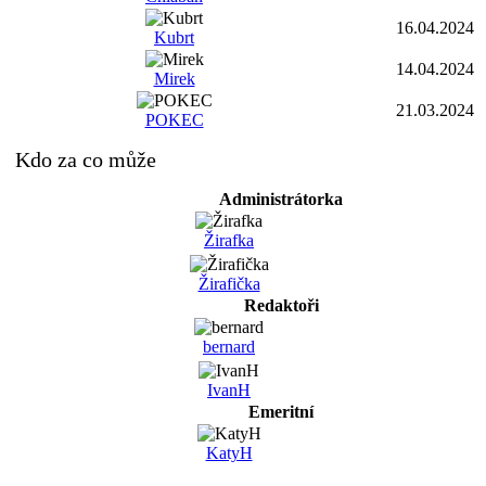
16.04.2024
Kubrt
14.04.2024
Mirek
21.03.2024
POKEC
Kdo za co může
Administrátorka
Žirafka
Žirafička
Redaktoři
bernard
IvanH
Emeritní
KatyH