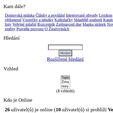
Kam dále?
Domovská stránka
Články a povídání
Integrované obvody
Lexikon
vědomostí
Vzorečky a tabulky
Kalkulačky
Skladiště souborů
Katal
listy
Veřejné mínění
Rozcestník
Zajímavosti dne
Mapka stránek
Nov
změny
Pravidla provozu
O Žirafovinách
Hledání
Rozšířené hledání
Vzhled
(
3
vzhledů)
Kdo je Online
26
uživatel(ů) je online (
10
uživatel(ů) si prohlíží
Ve