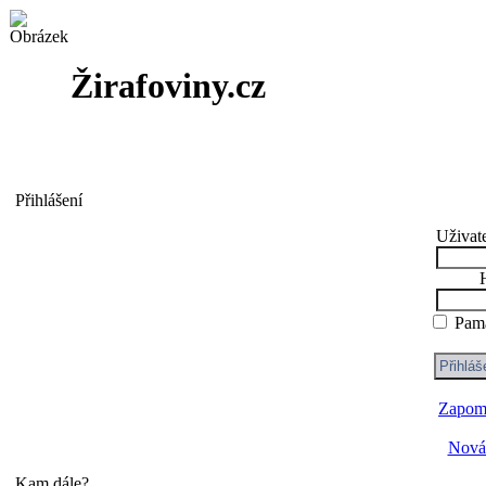
Žirafoviny.cz
Přihlášení
Uživat
Pama
Zapome
Nová 
Kam dále?