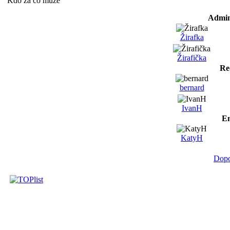
Kdo za co může
Admin
Žirafka
Žirafička
Re
bernard
IvanH
Em
KatyH
Dopo