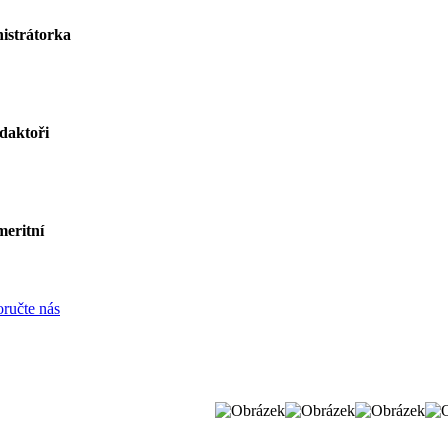
istrátorka
daktoři
eritní
ručte nás