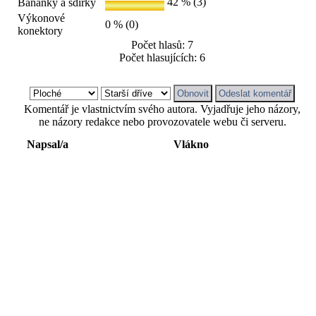
42 % (3)
Banánky a sdířky
Výkonové
0 % (0)
konektory
Počet hlasů: 7
Počet hlasujících: 6
Komentář je vlastnictvím svého autora. Vyjadřuje jeho názory,
ne názory redakce nebo provozovatele webu či serveru.
Napsal/a
Vlákno