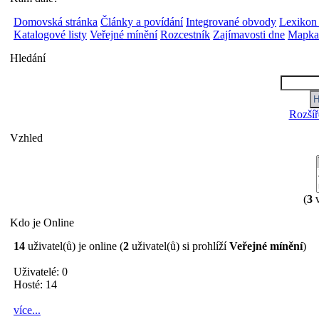
Domovská stránka
Články a povídání
Integrované obvody
Lexikon
Katalogové listy
Veřejné mínění
Rozcestník
Zajímavosti dne
Mapka 
Hledání
Rozšíř
Vzhled
(
3
v
Kdo je Online
14
uživatel(ů) je online (
2
uživatel(ů) si prohlíží
Veřejné mínění
)
Uživatelé: 0
Hosté: 14
více...