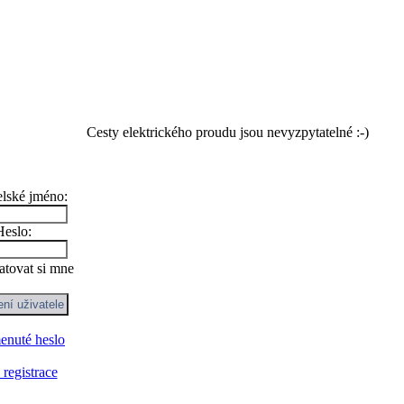
Cesty elektrického proudu jsou nevyzpytatelné :-)
elské jméno:
Heslo:
tovat si mne
nuté heslo
registrace