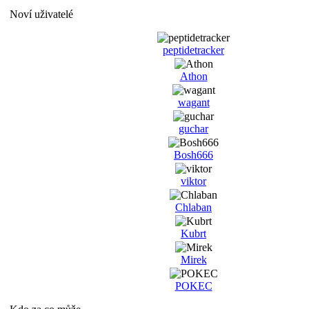
Noví uživatelé
peptidetracker
Athon
wagant
guchar
Bosh666
viktor
Chlaban
Kubrt
Mirek
POKEC