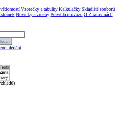
 vědomostí
Vzorečky a tabulky
Kalkulačky
Skladiště souborů
stránek
Novinky a změny
Pravidla provozu
O Žirafovinách
ené hledání
zhledů)